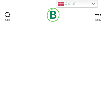
Danish
Søg
Menu
Via
Brændgaard