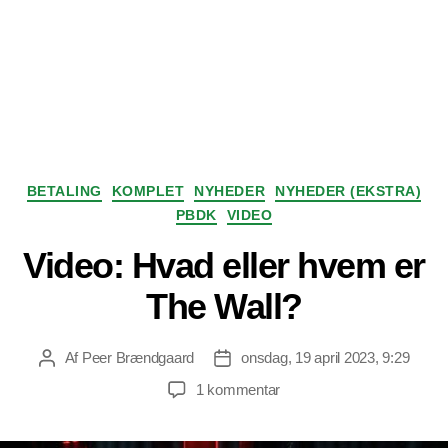
Kategorier
BETALING
KOMPLET
NYHEDER
NYHEDER (EKSTRA)
PBDK
VIDEO
Video: Hvad eller hvem er
The Wall?
Af
Peer Brændgaard
onsdag, 19 april 2023, 9:29
Indlægsforfatter
Indlægsdato
til
1 kommentar
Video:
Hvad