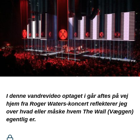
eller
hvem
er
The
Wall?
I denne vandrevideo optaget i går aftes på vej
hjem fra Roger Waters-koncert reflekterer jeg
over hvad eller måske hvem The Wall (Væggen)
egentlig er.