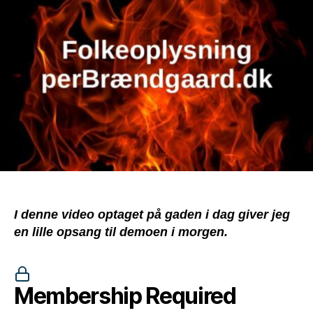
til
Stop
WHO-
demoen
i
morgen
I denne video optaget på gaden i dag giver jeg
en lille opsang til demoen i morgen.
Membership Required