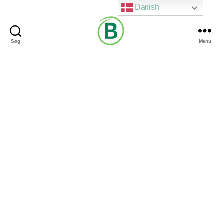
Danish
Søg
Menu
Via
Brændgaard