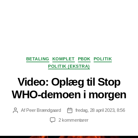
Kategorier
BETALING
KOMPLET
PBDK
POLITIK
POLITIK (EKSTRA)
Video: Oplæg til Stop
WHO-demoen i morgen
Af
Peer Brændgaard
fredag, 28 april 2023, 8:56
Indlægsforfatter
Indlægsdato
til
2 kommentarer
Video:
Oplæg