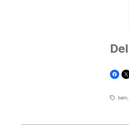
Del
børn
Tags