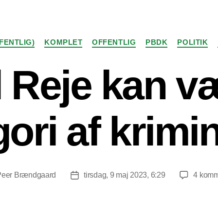
Kategorier
FENTLIG)
KOMPLET
OFFENTLIG
PBDK
POLITIK
 Reje kan v
ori af krimin
Peer Brændgaard
tirsdag, 9 maj 2023, 6:29
4 komm
sforfatter
Indlægsdato