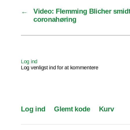
←
Video: Flemming Blicher smidt
coronahøring
Log ind
Log venligst ind for at kommentere
Log ind
Glemt kode
Kurv