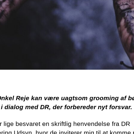
nkel Reje kan være uagtsom grooming af b
 i dialog med DR, der forbereder nyt forsvar.
r lige besvaret en skriftlig henvendelse fra DR
ering Udsyn, hvor de inviterer mig til at komme