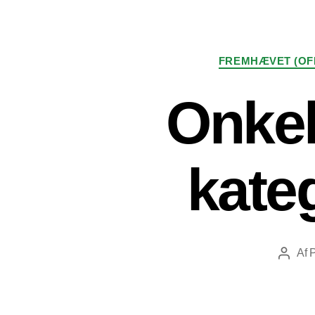
FREMHÆVET (OF
Onkel
kateg
Af
Indlæg