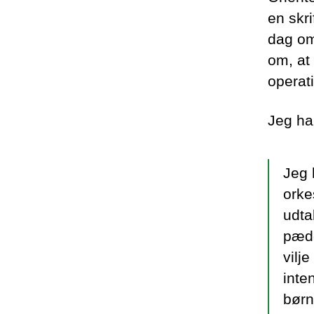
en skri
dag om 
om, at
operat
Jeg har
Jeg 
orke
udta
pædo
vilj
inte
børn