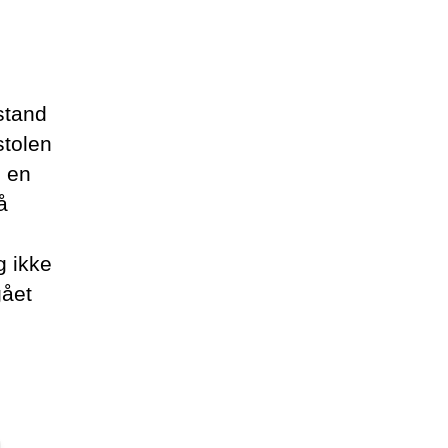
stand
stolen
d en
å
g ikke
gået