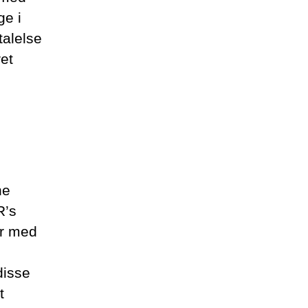
ge i
talelse
et
ne
R’s
er med
disse
t