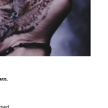
ørn.
 med