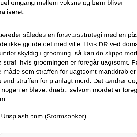
uel omgang mellem voksne og børn bliver
aliseret.
bereder således en forsvarsstrategi med en på
 de ikke gjorde det med vilje. Hvis DR ved dom
 fundet skyldig i grooming, så kan de slippe me
e straf, hvis groomingen er foregår uagtsomt. P
måde som straffen for uagtsomt manddrab er
e end straffen for planlagt mord. Det ændrer do
t nogen er blevet dræbt, selvom mordet er fore
mt.
 Unsplash.com (Stormseeker)