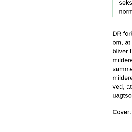
seks
norm
DR for
om, at
bliver
milder
samme 
milder
ved, a
uagtso
Cover: