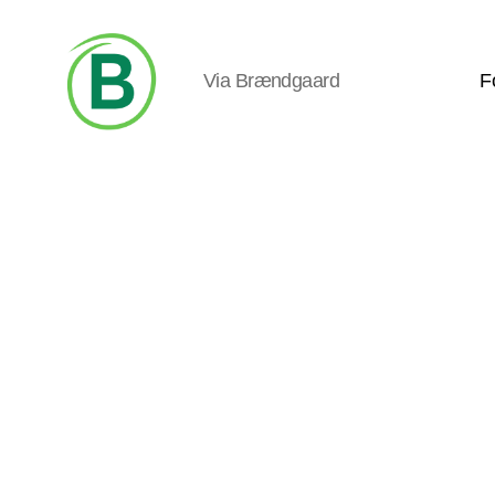
Via Brændgaard
F
Via
Brændgaard