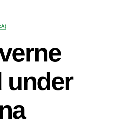
RA)
verne
d under
ona