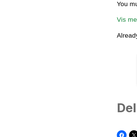
You mu
Vis me
Alrea
Del