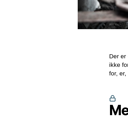
Der er
ikke fo
for, er
Me