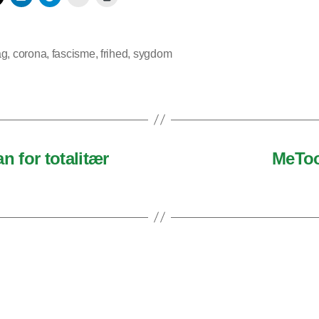
ag
,
corona
,
fascisme
,
frihed
,
sygdom
lan for totalitær
MeToo 