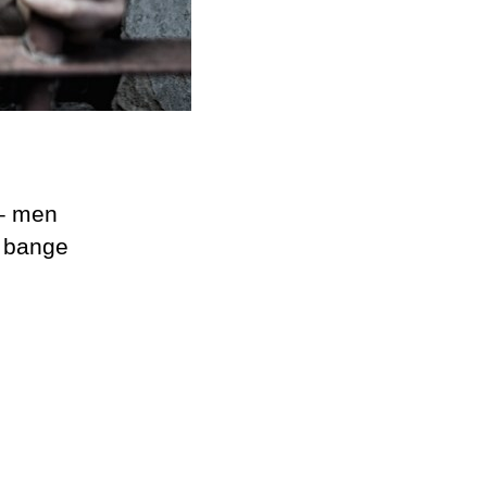
 – men
t bange