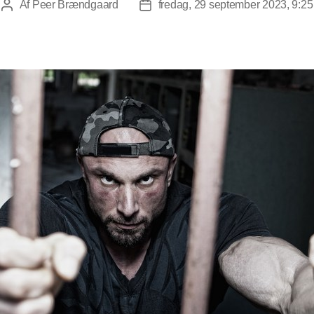
Af
Peer Brændgaard
fredag, 29 september 2023, 9:25
Indlægsforfatter
Indlægsdato