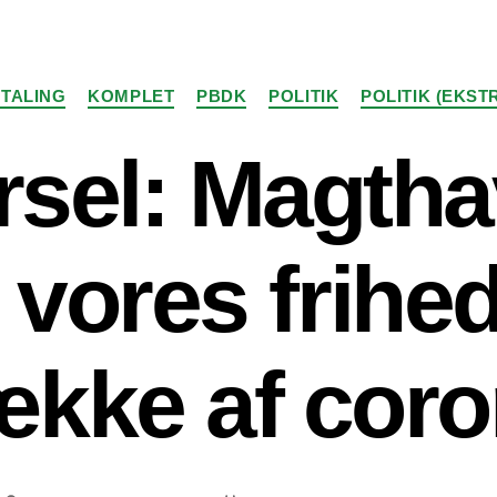
Kategorier
TALING
KOMPLET
PBDK
POLITIK
POLITIK (EKST
rsel: Magtha
r vores frihe
kke af cor