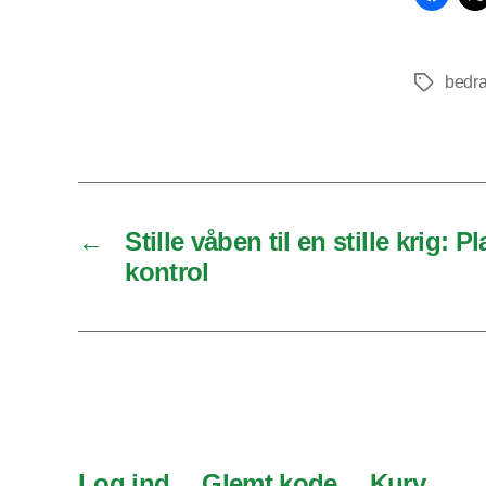
bedr
Tags
←
Stille våben til en stille krig: P
kontrol
Log ind
Glemt kode
Kurv