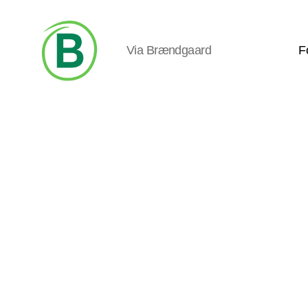
Via Brændgaard
F
Via
Brændgaard