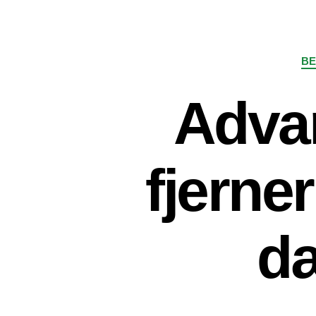
BE
Adva
fjerne
dæ