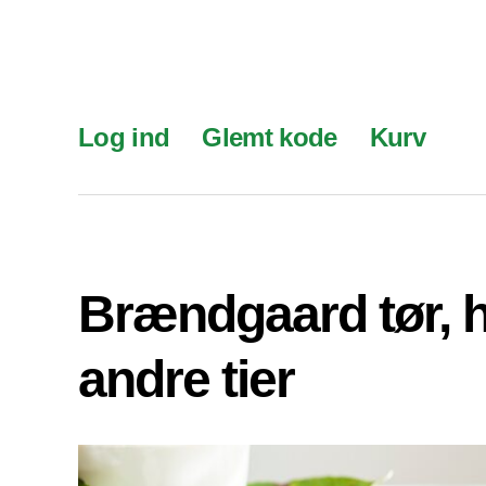
Log ind
Glemt kode
Kurv
Brændgaard tør, 
andre tier