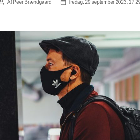
Af
Peer Brændgaard
fredag, 29 september 2023, 17:2
Indlægsforfatter
Indlægsdato