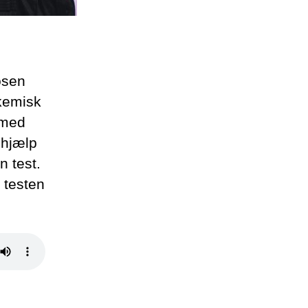
osen
okemisk
 med
 hjælp
n test.
 testen