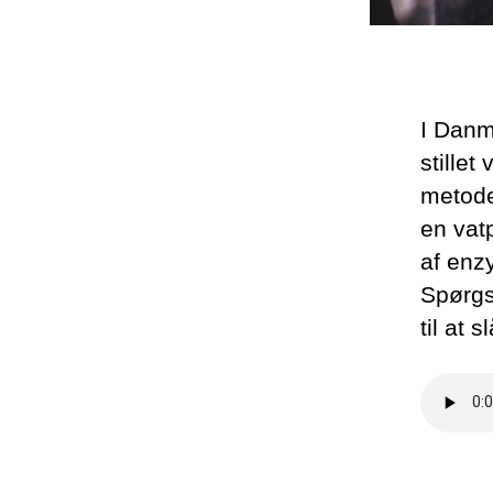
I Danm
stillet
metode
en vat
af enzy
Spørgsm
til at s