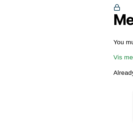
Me
You mu
Vis me
Alrea