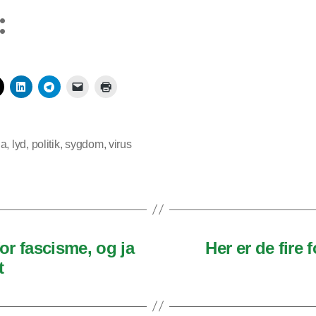
:
na
,
lyd
,
politik
,
sygdom
,
virus
or fascisme, og ja
Her er de fire
t