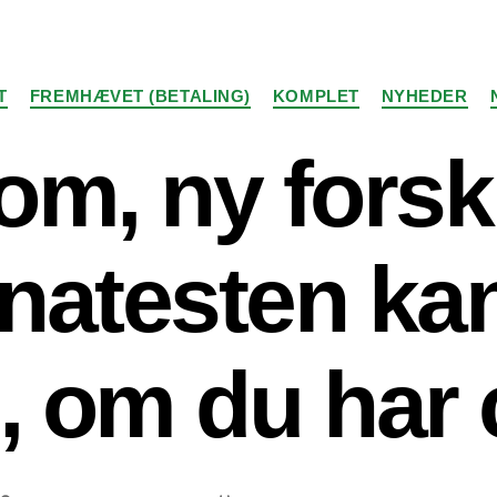
Kategorier
T
FREMHÆVET (BETALING)
KOMPLET
NYHEDER
om, ny forsk
natesten kan
, om du har