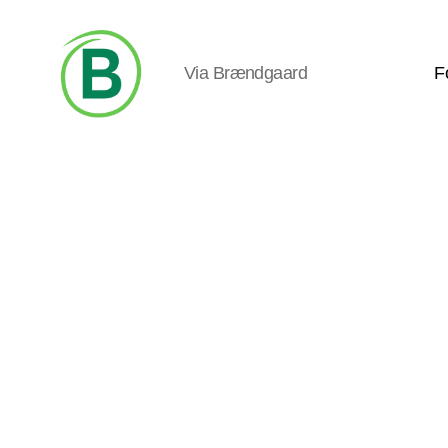
Via Brændgaard
F
Via
Brændgaard