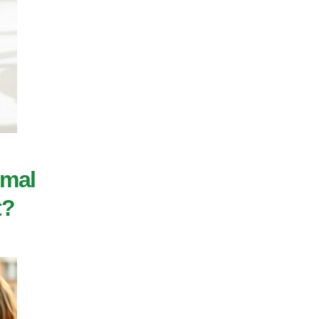
imal
t?