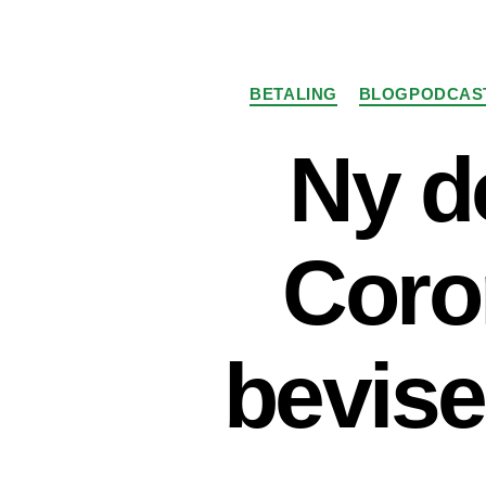
BETALING
BLOGPODCAS
Ny d
Coro
bevise