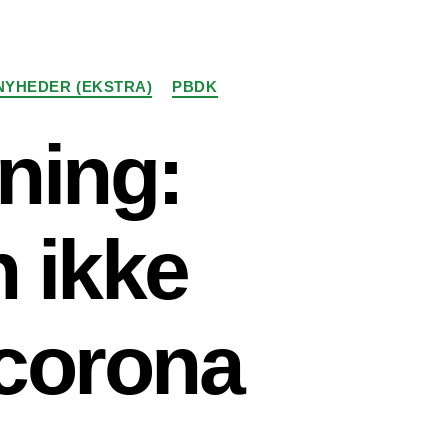
NYHEDER (EKSTRA)
PBDK
ning:
 ikke
 corona