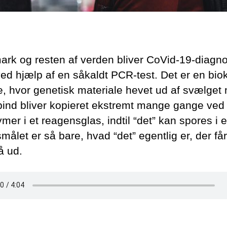
ark og resten af verden bliver CoVid-19-diagn
 ved hjælp af en såkaldt PCR-test. Det er en bi
, hvor genetisk materiale hevet ud af svælget
pind bliver kopieret ekstremt mange gange ved
mer i et reagensglas, indtil “det” kan spores i e
ålet er så bare, hvad “det” egentlig er, der får
lå ud.