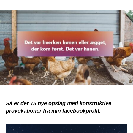
15
nye
opslag:
Husk:
“Provokation”
betyder
“at
bringe
frem
i
lyset”.
Så er der 15 nye opslag med konstruktive
provokationer fra min facebookprofil.