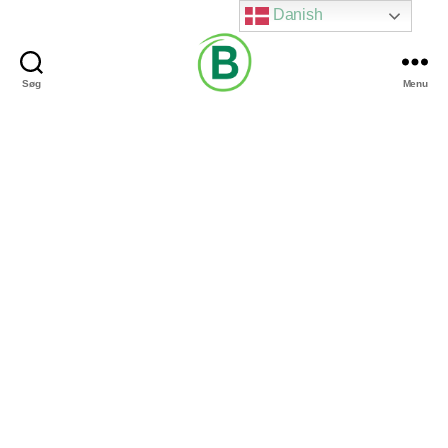
Danish
Søg
Menu
Via
Brændgaard