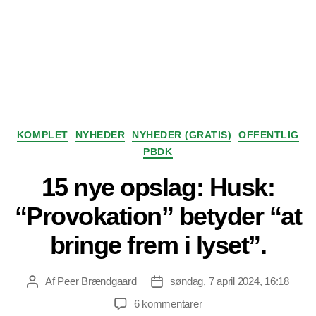
Kategorier
KOMPLET
NYHEDER
NYHEDER (GRATIS)
OFFENTLIG
PBDK
15 nye opslag: Husk:
“Provokation” betyder “at
bringe frem i lyset”.
Af
Peer Brændgaard
søndag, 7 april 2024, 16:18
Indlægsforfatter
Indlægsdato
til
6 kommentarer