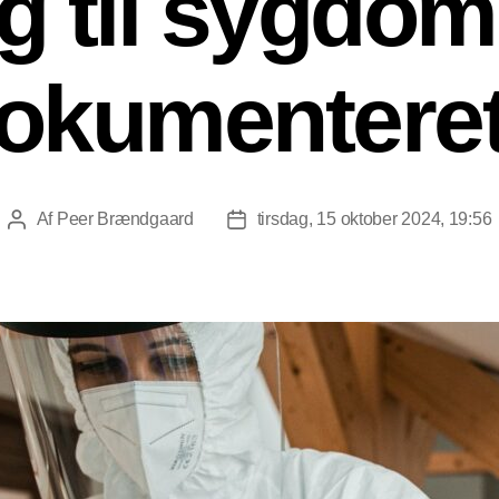
g til sygdom
okumentere
Af
Peer Brændgaard
tirsdag, 15 oktober 2024, 19:56
Indlægsforfatter
Indlægsdato