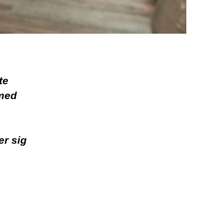
te
 med
er sig