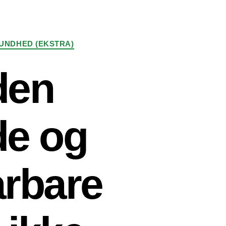
UNDHED (EKSTRA)
den
de og
arbare