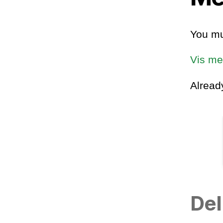
You mu
Vis me
Alrea
Del