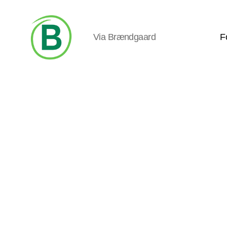
Via Brændgaard
F
Via
Brændgaard