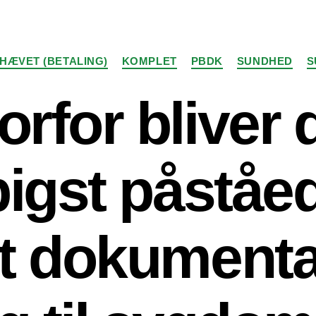
Kategorier
HÆVET (BETALING)
KOMPLET
PBDK
SUNDHED
S
orfor bliver 
igst påståe
st dokument