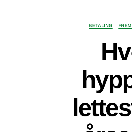
BETALING
FREM
Hv
hypp
lette