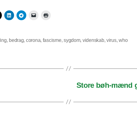
ring
,
bedrag
,
corona
,
fascisme
,
sygdom
,
videnskab
,
virus
,
who
Store bøh-mænd gi