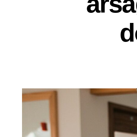
årsa
d