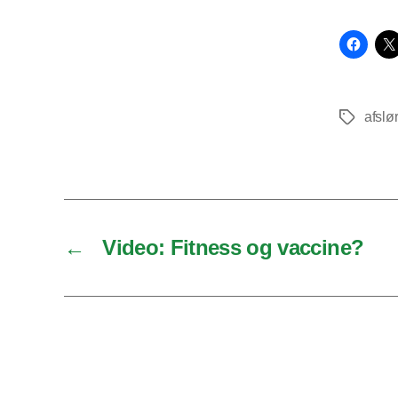
afslø
Tags
←
Video: Fitness og vaccine?