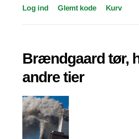
Log ind
Glemt kode
Kurv
Brændgaard tør, 
andre tier