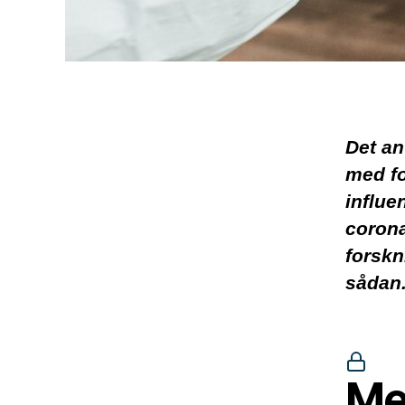
Det an
med fo
influe
corona
forskn
sådan
Me