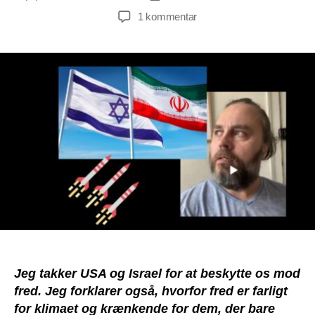
til
1 kommentar
Video:
Tak
til
Donald
Tumpe
og
Netan
Juhuu
for
at
beskytte
os
mod
fred
Jeg takker USA og Israel for at beskytte os mod
fred. Jeg forklarer også, hvorfor fred er farligt
for klimaet og krænkende for dem, der bare