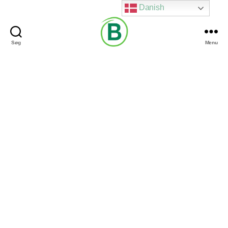
Danish
Søg
Menu
Via
Brændgaard