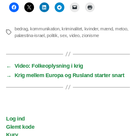
bedrag
,
kommunikation
,
kriminalitet
,
kvinder
,
mænd
,
metoo
,
Tags
palæstina-israel
,
politik
,
sex
,
video
,
zionisme
←
Video: Folkeoplysning i krig
→
Krig mellem Europa og Rusland starter snart
Log ind
Glemt kode
Kurv