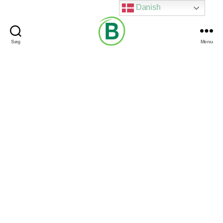
Danish
Søg
Menu
Via
Brændgaard