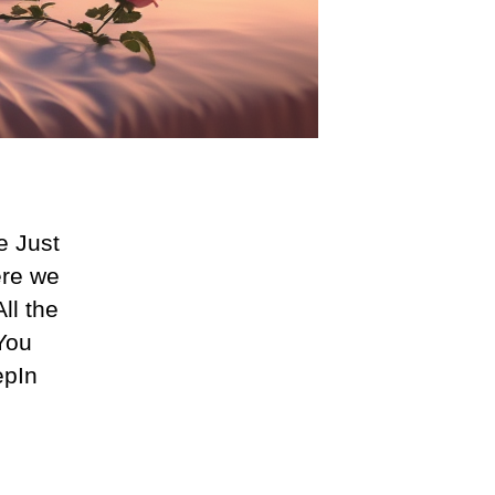
e Just
ere we
ll the
You
epIn