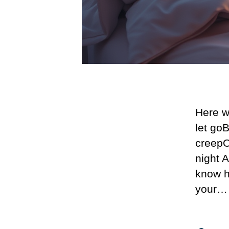
Here w
let go
creepOf
night 
know h
your…