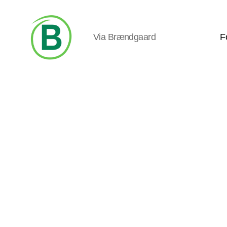
Via Brændgaard
F
Via
Brændgaard