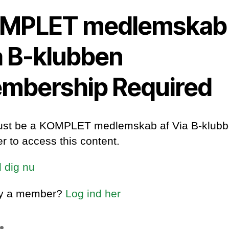
MPLET medlemskab 
a B-klubben
mbership Required
st be a KOMPLET medlemskab af Via B-klub
 to access this content.
d dig nu
dy a member?
Log ind her