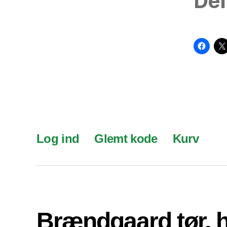
Del
Log ind
Glemt kode
Kurv
Brændgaard tør, 