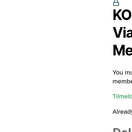
KO
Vi
Me
You mu
member
Tilmel
Alrea