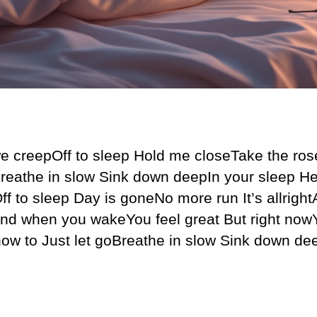
e creepOff to sleep Hold me closeTake the ros
Breathe in slow Sink down deepIn your sleep H
f to sleep Day is goneNo more run It’s allrightA
And when you wakeYou feel great But right now
ow to Just let goBreathe in slow Sink down de