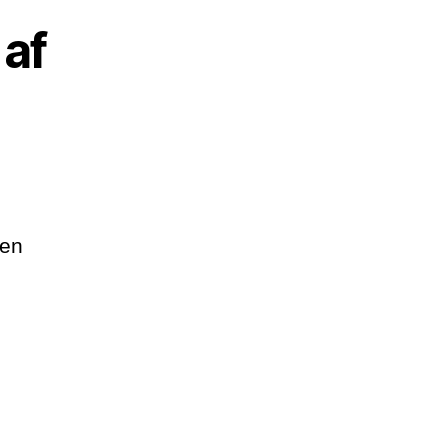
af
ben