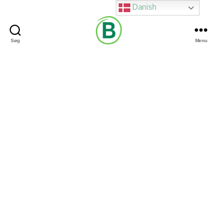
Danish
Søg
Menu
Via
Brændgaard