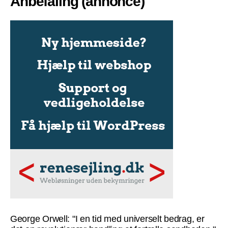
Anbefaling (annonce)
George Orwell: "I en tid med universelt bedrag, er