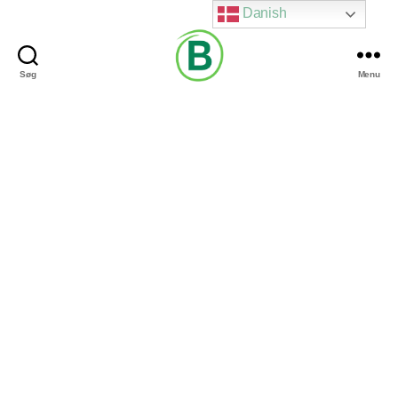
Danish
Søg
Menu
Via
Brændgaard