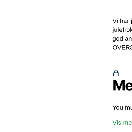
Vi har 
julefro
god an
OVERS
Me
You mu
Vis me