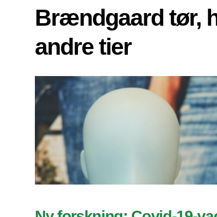
Brændgaard tør, 
andre tier
Ny forskning: Covid-19-va