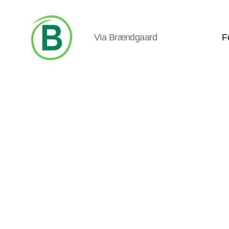
Via Brændgaard
F
Via
Brændgaard