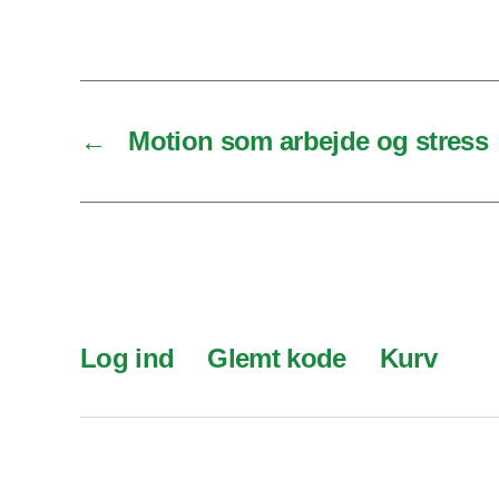
←
Motion som arbejde og stress
Log ind
Glemt kode
Kurv