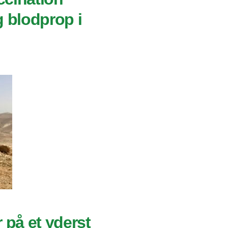
g blodprop i
r på et yderst