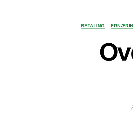
BETALING
ERNÆRI
Ov