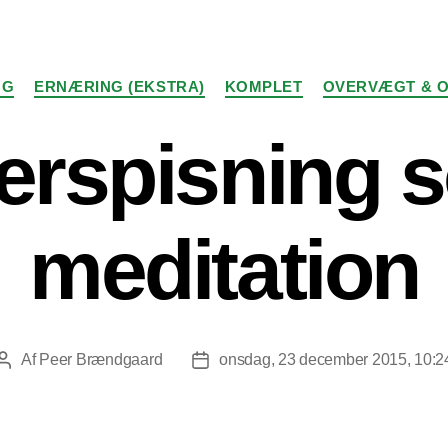
Kategorier
NG
ERNÆRING (EKSTRA)
KOMPLET
OVERVÆGT & O
erspisning 
meditation
Af
Peer Brændgaard
onsdag, 23 december 2015, 10:2
Indlægsforfatter
Indlægsdato