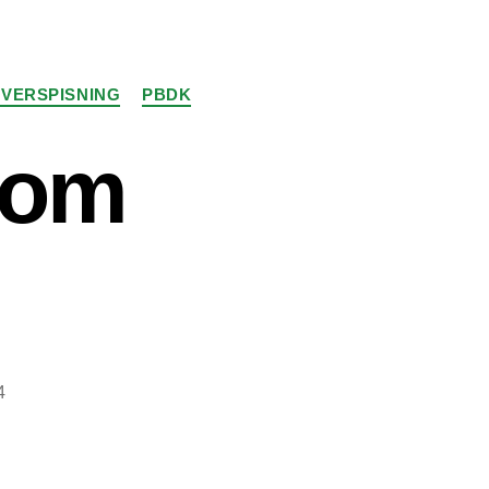
VERSPISNING
PBDK
som
4