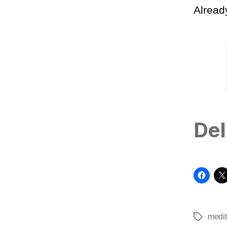
Alrea
Del
medit
Tags