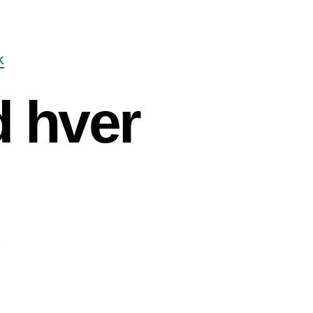
K
 hver
7