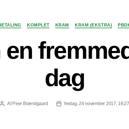
Kategorier
BETALING
KOMPLET
KRAM
KRAM (EKSTRA)
PBD
 en fremmed
dag
Af
Peer Brændgaard
fredag, 24 november 2017, 16:2
Indlægsforfatter
Indlægsdato