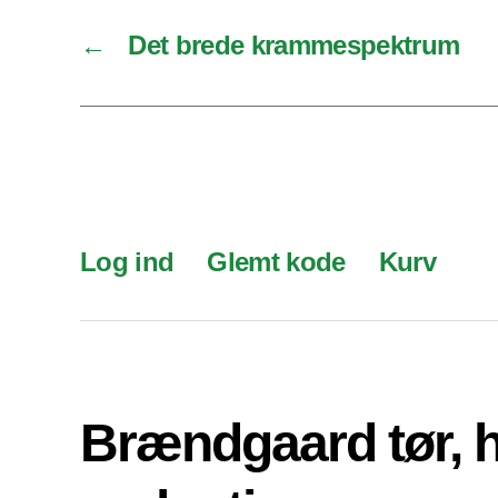
←
Det brede krammespektrum
Log ind
Glemt kode
Kurv
Brændgaard tør, 