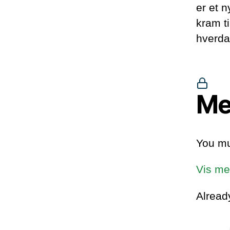
er et n
kram ti
hverda
Me
You mu
Vis me
Alrea