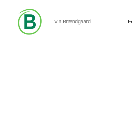
Via Brændgaard
F
Via
Brændgaard