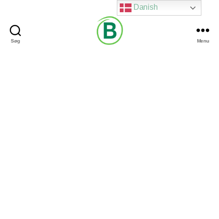
Danish
Søg
Menu
Via
Brændgaard