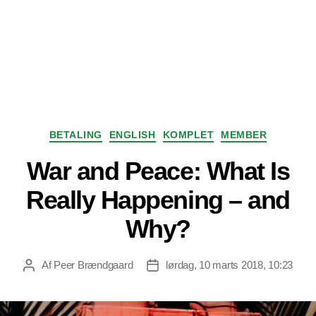
Kategorier
BETALING
ENGLISH
KOMPLET
MEMBER
War and Peace: What Is
Really Happening – and
Why?
Af
Peer Brændgaard
lørdag, 10 marts 2018, 10:23
Indlægsforfatter
Indlægsdato