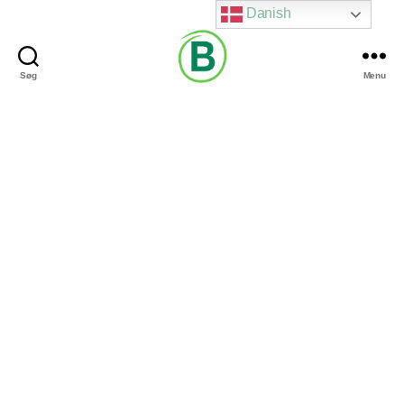
Danish
Søg
Menu
Via
Brændgaard