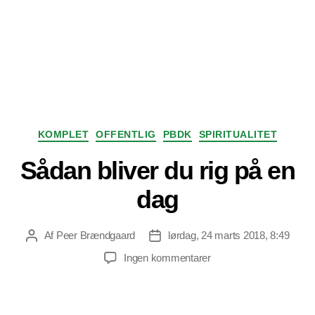
Kategorier
KOMPLET
OFFENTLIG
PBDK
SPIRITUALITET
Sådan bliver du rig på en
dag
Af
Peer Brændgaard
lørdag, 24 marts 2018, 8:49
Indlægsforfatter
Indlægsdato
til
Ingen kommentarer
Sådan
bliver
du