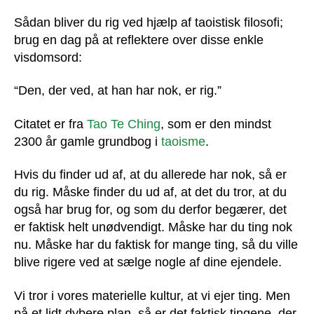
rig
på
Sådan bliver du rig ved hjælp af taoistisk filosofi;
en
brug en dag på at reflektere over disse enkle
dag
visdomsord:
“Den, der ved, at han har nok, er rig.”
Citatet er fra
Tao Te Ching
, som er den mindst
2300 år gamle grundbog i
taoisme
.
Hvis du finder ud af, at du allerede har nok, så er
du rig. Måske finder du ud af, at det du tror, at du
også har brug for, og som du derfor begærer, det
er faktisk helt unødvendigt. Måske har du ting nok
nu. Måske har du faktisk for mange ting, så du ville
blive rigere ved at sælge nogle af dine ejendele.
Vi tror i vores materielle kultur, at vi ejer ting. Men
på et lidt dybere plan, så er det faktisk tingene, der