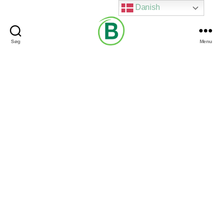
Danish
Søg
Menu
Via
Brændgaard