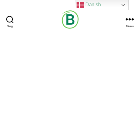
Danish
Søg
Menu
Via
Brændgaard