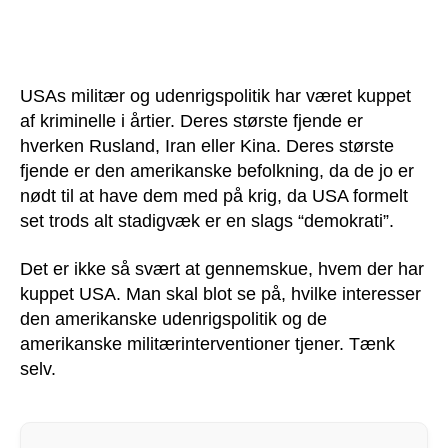
Den
amerikanske
befolkning
kan
skabe
USAs militær og udenrigspolitik har været kuppet
fred
af kriminelle i årtier. Deres største fjende er
i
hverken Rusland, Iran eller Kina. Deres største
verden
fjende er den amerikanske befolkning, da de jo er
nødt til at have dem med på krig, da USA formelt
set trods alt stadigvæk er en slags “demokrati”.
Det er ikke så svært at gennemskue, hvem der har
kuppet USA. Man skal blot se på, hvilke interesser
den amerikanske udenrigspolitik og de
amerikanske militærinterventioner tjener. Tænk
selv.