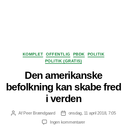
Kategorier
KOMPLET
OFFENTLIG
PBDK
POLITIK
POLITIK (GRATIS)
Den amerikanske
befolkning kan skabe fred
i verden
Af
Peer Brændgaard
onsdag, 11 april 2018, 7:05
Indlægsforfatter
Indlægsdato
til
Ingen kommentarer