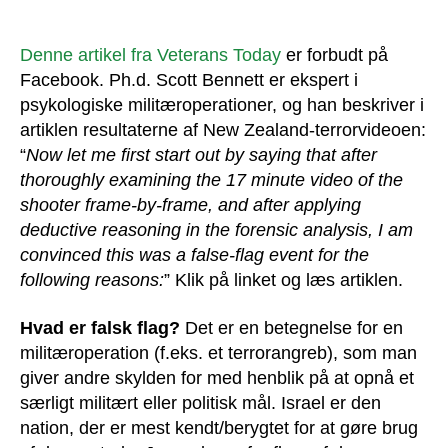
Zealand-
terror
var
Denne artikel fra Veterans Today
er forbudt på
falsk
Facebook. Ph.d. Scott Bennett er ekspert i
flag
psykologiske militæroperationer, og han beskriver i
artiklen resultaterne af New Zealand-terrorvideoen:
“
Now let me first start out by saying that after
thoroughly examining the 17 minute video of the
shooter frame-by-frame, and after applying
deductive reasoning in the forensic analysis, I am
convinced this was a false-flag event for the
following reasons:
” Klik på linket og læs artiklen.
Hvad er falsk flag?
Det er en betegnelse for en
militæroperation (f.eks. et terrorangreb), som man
giver andre skylden for med henblik på at opnå et
særligt militært eller politisk mål. Israel er den
nation, der er mest kendt/berygtet for at gøre brug