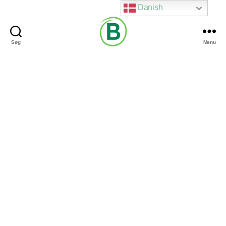
Danish
Søg
Menu
Via
Brændgaard