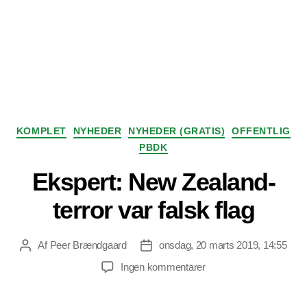
Kategorier
KOMPLET
NYHEDER
NYHEDER (GRATIS)
OFFENTLIG
PBDK
Ekspert: New Zealand-
terror var falsk flag
Af
Peer Brændgaard
onsdag, 20 marts 2019, 14:55
Indlægsforfatter
Indlægsdato
til
Ingen kommentarer
Ekspert:
New