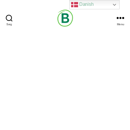
Danish
Søg
Menu
Via
Brændgaard