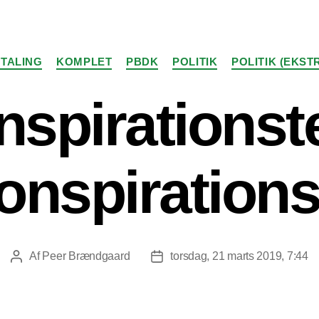
Kategorier
TALING
KOMPLET
PBDK
POLITIK
POLITIK (EKST
nspirationst
onspirations
Af
Peer Brændgaard
torsdag, 21 marts 2019, 7:44
Indlægsforfatter
Indlægsdato