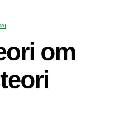
RA)
eori om
teori