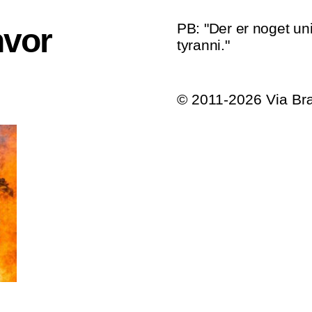
PB: "Der er noget un
hvor
tyranni."
© 2011-2026 Via B