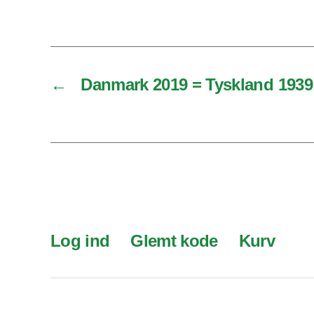
←
Danmark 2019 = Tyskland 1939
Log ind
Glemt kode
Kurv