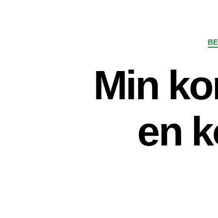
BE
Min ko
en k