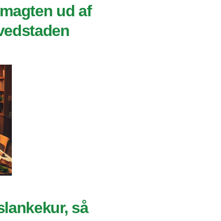
smagten ud af
vedstaden
slankekur, så