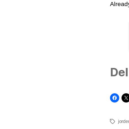
Alrea
Del
jorde
Tags