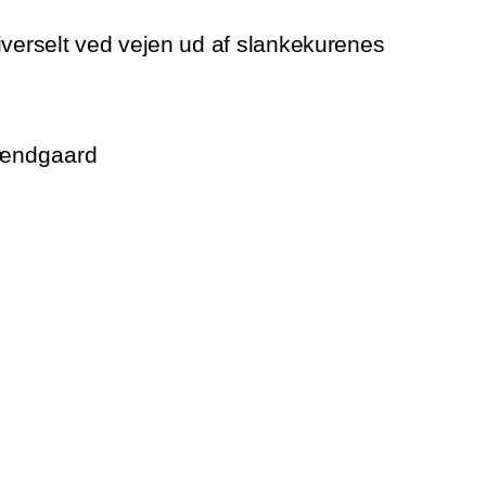
iverselt ved vejen ud af slankekurenes
rændgaard