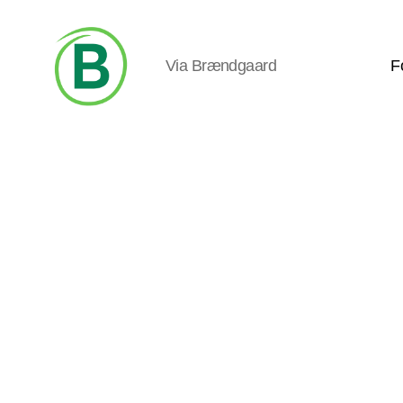
Via Brændgaard
F
Via
Brændgaard