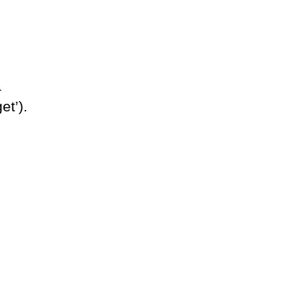
å
et’).