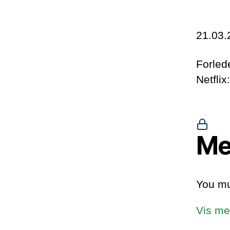
21.03.
Forled
Netflix
Me
You mu
Vis me