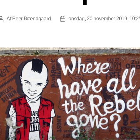
Af
Peer Brændgaard
onsdag, 20 november 2019, 10:2
Indlægsforfatter
Indlægsdato