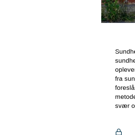
Sundhe
sundhe
oplever
fra sun
foresl
metode
svær o