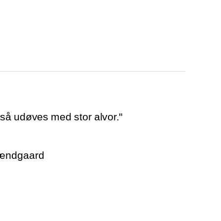
å udøves med stor alvor."
rændgaard