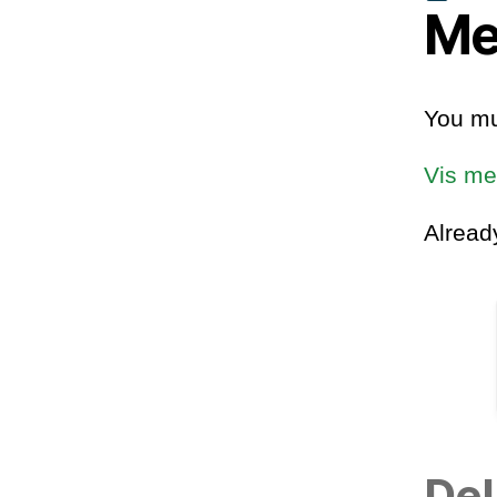
Me
You mu
Vis me
Alrea
Del