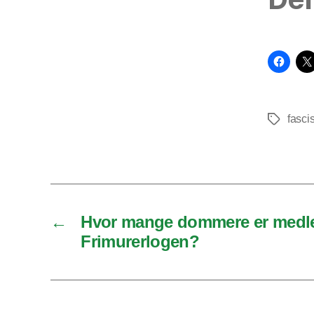
fasc
Tags
←
Hvor mange dommere er medl
Frimurerlogen?