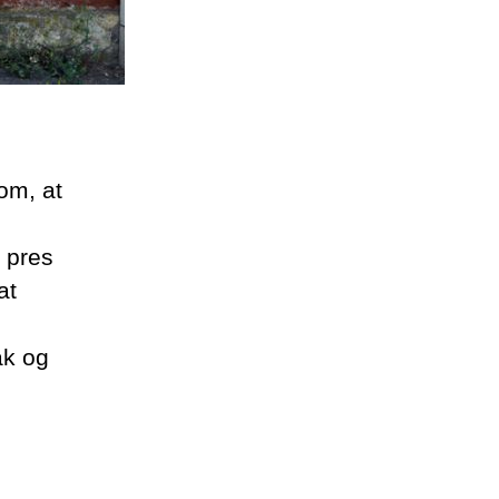
om, at
t pres
at
ak og