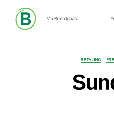
Via Brændgaard
F
Via
Brændgaard
BETALING
FRE
Sund