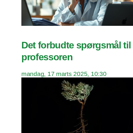
Det forbudte spørgsmål til 
professoren
mandag, 17 marts 2025, 10:30