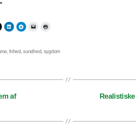
isme
,
frihed
,
sundhed
,
sygdom
em af
Realistisk