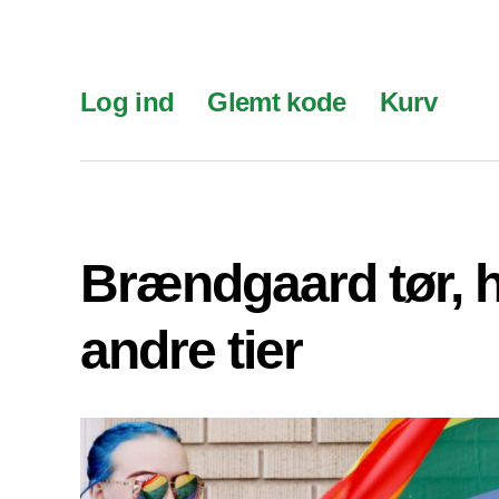
Log ind
Glemt kode
Kurv
Brændgaard tør, 
andre tier