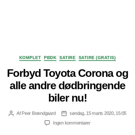
Kategorier
KOMPLET
PBDK
SATIRE
SATIRE (GRATIS)
Forbyd Toyota Corona og
alle andre dødbringende
biler nu!
Af
Peer Brændgaard
søndag, 15 marts 2020, 15:05
Indlægsforfatter
Indlægsdato
til
Ingen kommentarer
Forbyd