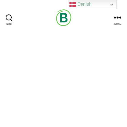
Danish
Søg
Menu
Via
Brændgaard