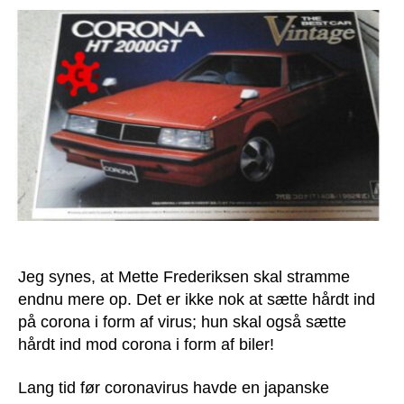
Toyota
Corona
og
alle
andre
dødbringende
biler
nu!
Jeg synes, at Mette Frederiksen skal stramme
endnu mere op. Det er ikke nok at sætte hårdt ind
på corona i form af virus; hun skal også sætte
hårdt ind mod corona i form af biler!
Lang tid før coronavirus havde en japanske