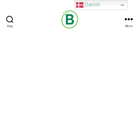
Danish
Søg
Menu
Via
Brændgaard