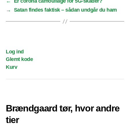
←
Er corona camouflage for 5G-skader?
→
Satan findes faktisk – sådan undgår du ham
Log ind
Glemt kode
Kurv
Brændgaard tør, hvor andre
tier