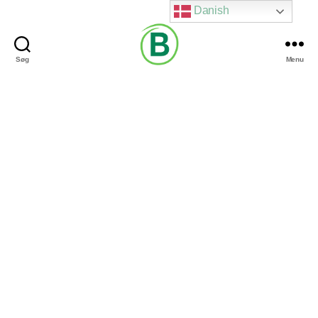
Danish
Søg
Menu
Via
Brændgaard