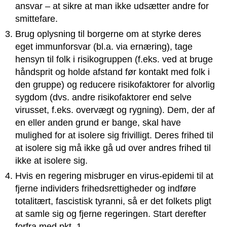
ansvar – at sikre at man ikke udsætter andre for
smittefare.
Brug oplysning til borgerne om at styrke deres
eget immunforsvar (bl.a. via ernæring), tage
hensyn til folk i risikogruppen (f.eks. ved at bruge
håndsprit og holde afstand før kontakt med folk i
den gruppe) og reducere risikofaktorer for alvorlig
sygdom (dvs. andre risikofaktorer end selve
virusset, f.eks. overvægt og rygning). Dem, der af
en eller anden grund er bange, skal have
mulighed for at isolere sig frivilligt. Deres frihed til
at isolere sig må ikke gå ud over andres frihed til
ikke at isolere sig.
Hvis en regering misbruger en virus-epidemi til at
fjerne individers frihedsrettigheder og indføre
totalitært, fascistisk tyranni, så er det folkets pligt
at samle sig og fjerne regeringen. Start derefter
forfra med pkt. 1.