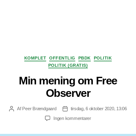
Kategorier
KOMPLET
OFFENTLIG
PBDK
POLITIK
POLITIK (GRATIS)
Min mening om Free
Observer
Af
Peer Brændgaard
tirsdag, 6 oktober 2020, 13:06
Indlægsforfatter
Indlægsdato
til
Ingen kommentarer
Min
mening