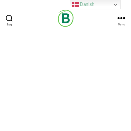
Danish
Søg
Menu
Via
Brændgaard