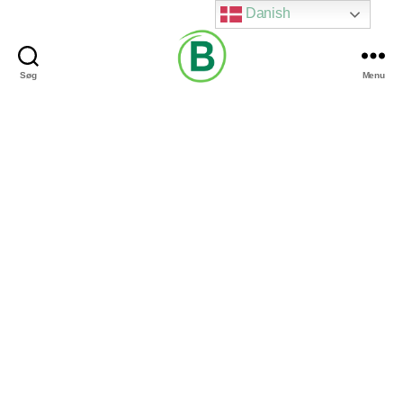
Danish
Søg
Menu
Via
Brændgaard