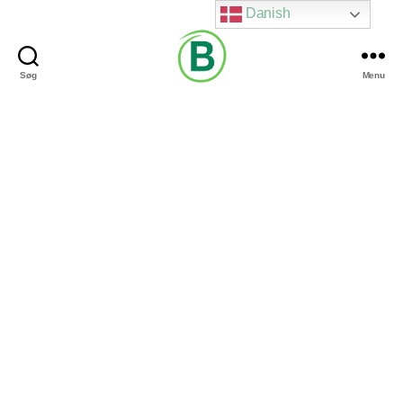
Danish
Søg
Menu
Via
Brændgaard