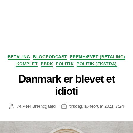
Kategorier
BETALING
BLOGPODCAST
FREMHÆVET (BETALING)
KOMPLET
PBDK
POLITIK
POLITIK (EKSTRA)
Danmark er blevet et
idioti
Af
Peer Brændgaard
tirsdag, 16 februar 2021, 7:24
Indlægsforfatter
Indlægsdato