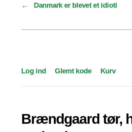
←
Danmark er blevet et idioti
Log ind
Glemt kode
Kurv
Brændgaard tør, 