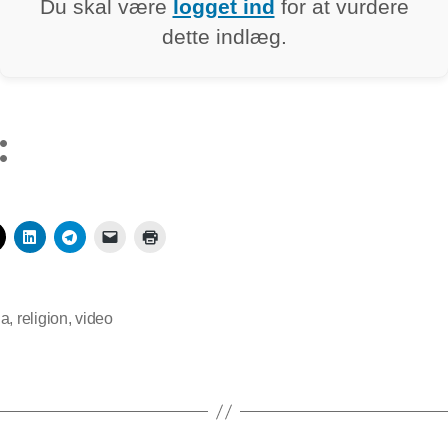
Du skal være
logget ind
for at vurdere
dette indlæg.
:
na
,
religion
,
video