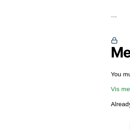
…
Me
You mu
Vis me
Alrea