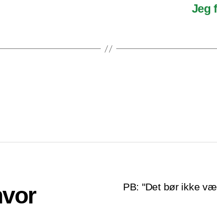
Jeg 
PB: "Det bør ikke v
hvor