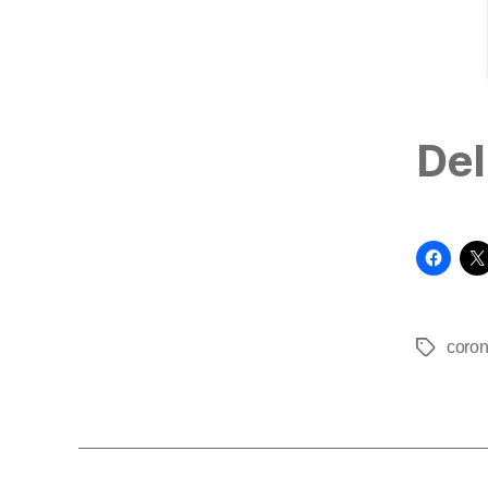
Del
coro
Tags