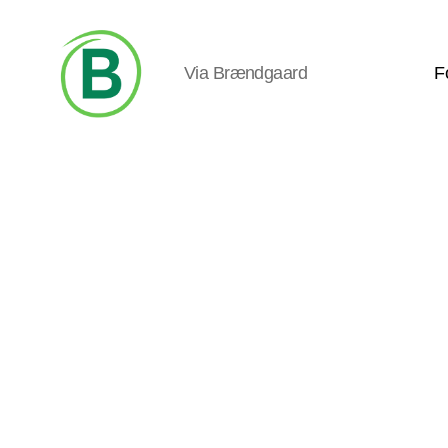
Via Brændgaard
F
Via
Brændgaard