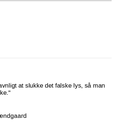
vnligt at slukke det falske lys, så man
ke."
rændgaard