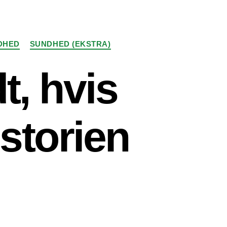
DHED
SUNDHED (EKSTRA)
t, hvis
storien