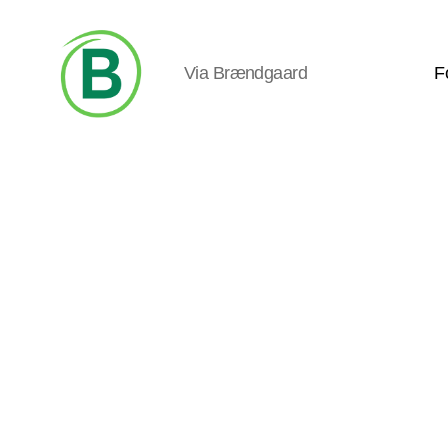
Via Brændgaard
F
Via
Brændgaard