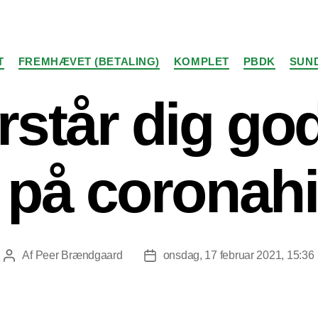
Kategorier
T
FREMHÆVET (BETALING)
KOMPLET
PBDK
SUN
rstår dig god
r på coronahi
Af
Peer Brændgaard
onsdag, 17 februar 2021, 15:36
Indlægsforfatter
Indlægsdato