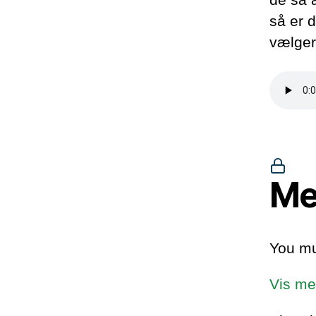
så er d
vælger
Me
You mu
Vis me