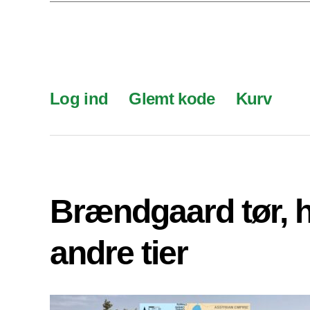
Log ind
Glemt kode
Kurv
Brændgaard tør, 
andre tier