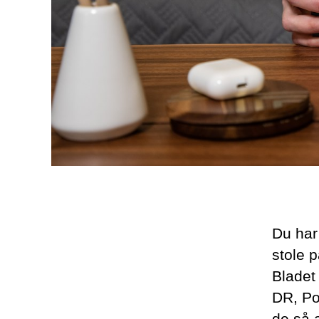
Du har 
stole 
Bladet
DR, Po
de så 