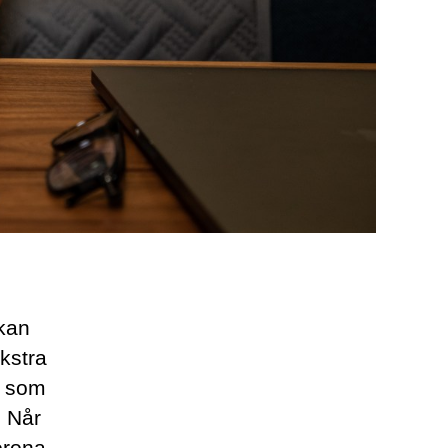
 kan
kstra
e som
. Når
orona,