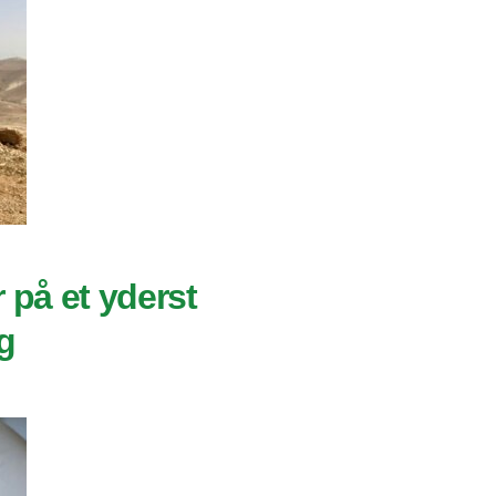
r på et yderst
g