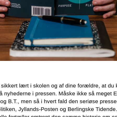
sikkert lært i skolen og af dine forældre, at du
på nyhederne i pressen. Måske ikke så meget E
 og B.T., men så i hvert fald den seriøse press
litiken, Jyllands-Posten og Berlingske Tidende
alle fortæller omtrent den samme historie om c