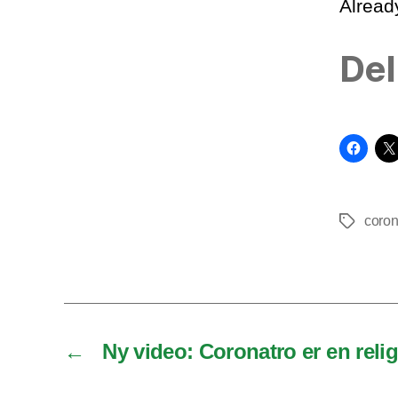
Alrea
Del
coro
Tags
←
Ny video: Coronatro er en reli