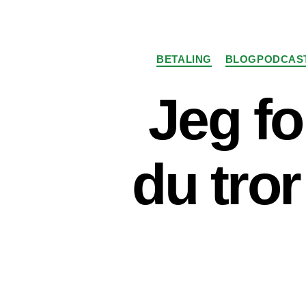
BETALING
BLOGPODCAS
Jeg fo
du tro