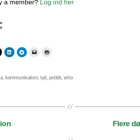
dy a member?
Log ind her
:
na
,
kommunikation
,
lyd
,
politik
,
who
gion
Flere d