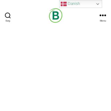
Danish
Søg
Menu
Via
Brændgaard