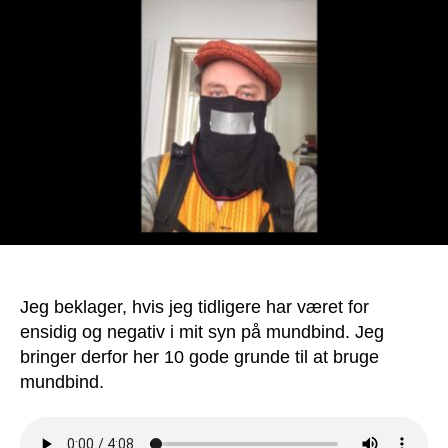
grunde
til
at
bruge
mundbind
Jeg beklager, hvis jeg tidligere har været for
ensidig og negativ i mit syn på mundbind. Jeg
bringer derfor her 10 gode grunde til at bruge
mundbind.