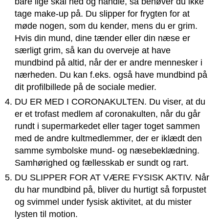
bare lige skal ned og handle, så behøver du ikke
tage make-up på. Du slipper for frygten for at
møde nogen, som du kender, mens du er grim.
Hvis din mund, dine tænder eller din næse er
særligt grim, så kan du overveje at have
mundbind på altid, når der er andre mennesker i
nærheden. Du kan f.eks. også have mundbind på
dit profilbillede på de sociale medier.
DU ER MED I CORONAKULTEN. Du viser, at du
er et trofast medlem af coronakulten, når du går
rundt i supermarkedet eller tager toget sammen
med de andre kultmedlemmer, der er iklædt den
samme symbolske mund- og næsebeklædning.
Samhørighed og fællesskab er sundt og rart.
DU SLIPPER FOR AT VÆRE FYSISK AKTIV. Når
du har mundbind på, bliver du hurtigt så forpustet
og svimmel under fysisk aktivitet, at du mister
lysten til motion.