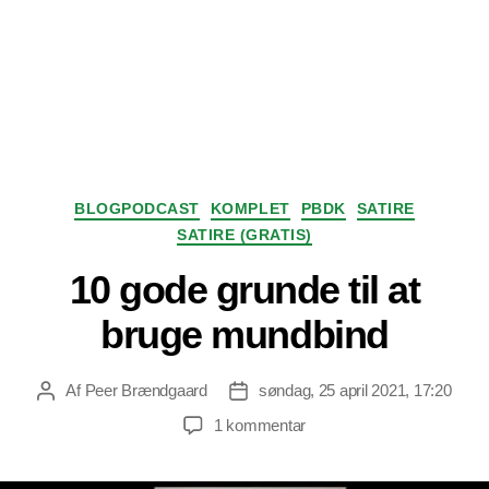
Kategorier
BLOGPODCAST
KOMPLET
PBDK
SATIRE
SATIRE (GRATIS)
10 gode grunde til at
bruge mundbind
Af
Peer Brændgaard
søndag, 25 april 2021, 17:20
Indlægsforfatter
Indlægsdato
til
1 kommentar
10
gode