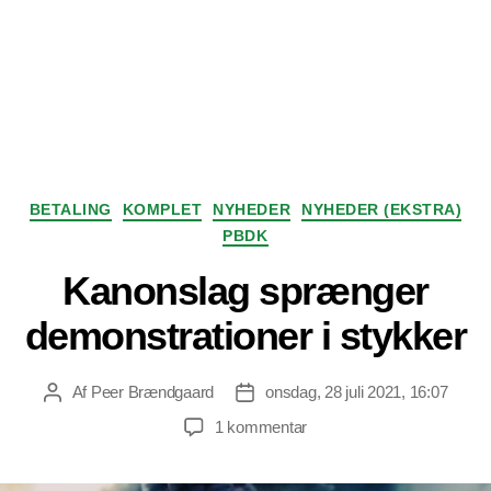
Kategorier
BETALING
KOMPLET
NYHEDER
NYHEDER (EKSTRA)
PBDK
Kanonslag sprænger
demonstrationer i stykker
Af
Peer Brændgaard
onsdag, 28 juli 2021, 16:07
Indlægsforfatter
Indlægsdato
til
1 kommentar
Kanonslag
sprænger