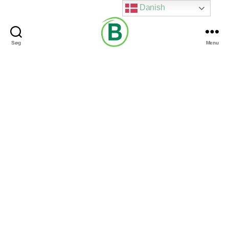
Danish
Søg
Menu
Via
Brændgaard