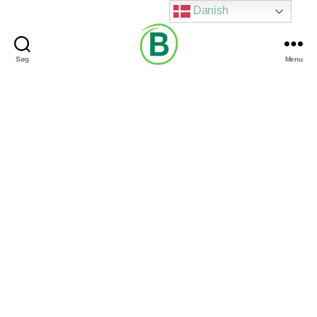
Danish
Søg
Menu
Via
Brændgaard