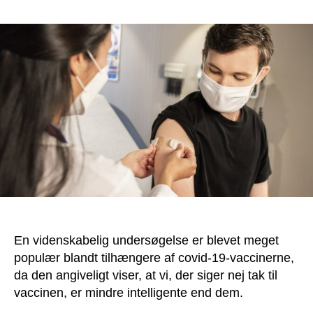
Ny
forskning:
Folk,
der
siger
nej
tak
til
vaccinen,
er
mindre
intelligente
En videnskabelig undersøgelse er blevet meget
populær blandt tilhængere af covid-19-vaccinerne,
da den angiveligt viser, at vi, der siger nej tak til
vaccinen, er mindre intelligente end dem.