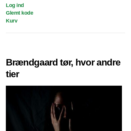
Log ind
Glemt kode
Kurv
Brændgaard tør, hvor andre
tier