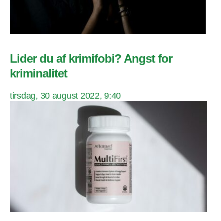
Lider du af krimifobi? Angst for
kriminalitet
tirsdag, 30 august 2022, 9:40