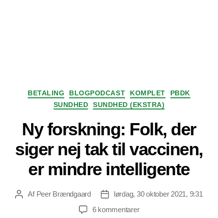
Kategorier
BETALING
BLOGPODCAST
KOMPLET
PBDK
SUNDHED
SUNDHED (EKSTRA)
Ny forskning: Folk, der
siger nej tak til vaccinen,
er mindre intelligente
Af
Peer Brændgaard
lørdag, 30 oktober 2021, 9:31
Indlægsforfatter
Indlægsdato
til
6 kommentarer