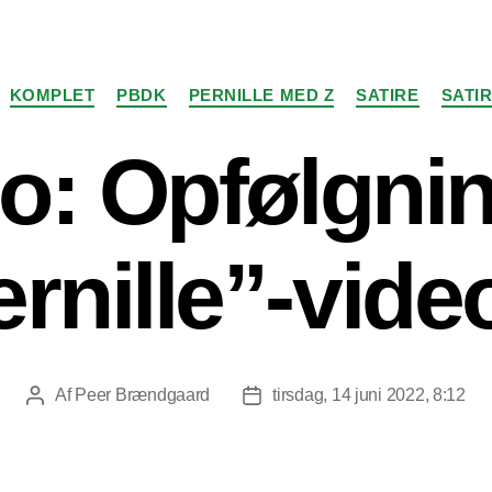
Kategorier
KOMPLET
PBDK
PERNILLE MED Z
SATIRE
SATIR
o: Opfølgni
ernille”-vide
Af
Peer Brændgaard
tirsdag, 14 juni 2022, 8:12
Indlægsforfatter
Indlægsdato