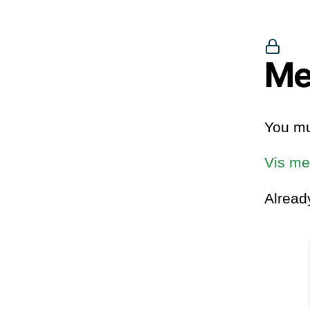
Me
You mu
Vis me
Alrea