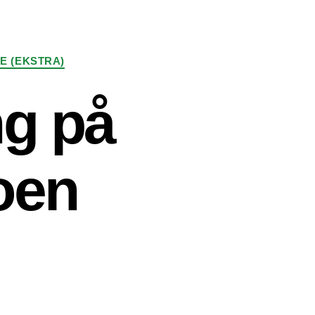
E (EKSTRA)
ng på
oen