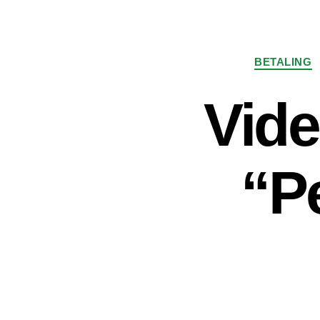
BETALING
Vide
“P