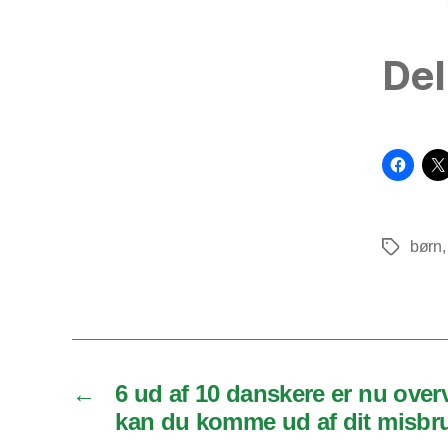
Del
børn
Tags
←
6 ud af 10 danskere er nu over
kan du komme ud af dit misbr