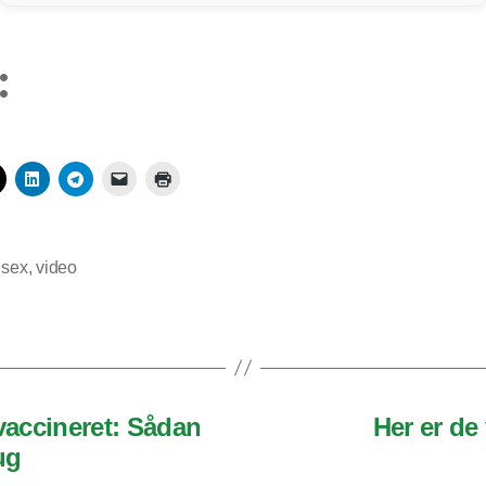
:
,
sex
,
video
vaccineret: Sådan
Her er de
ug