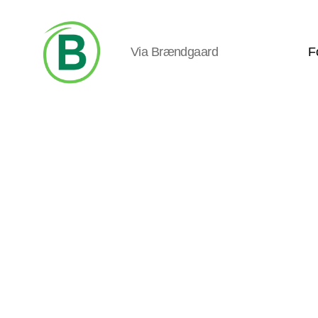
Via Brændgaard
F
Via
Brændgaard