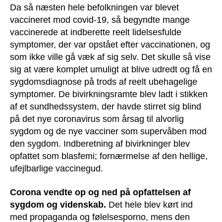
Da så næsten hele befolkningen var blevet
vaccineret mod covid-19, så begyndte mange
vaccinerede at indberette reelt lidelsesfulde
symptomer, der var opstået efter vaccinationen, og
som ikke ville gå væk af sig selv. Det skulle så vise
sig at være komplet umuligt at blive udredt og få en
sygdomsdiagnose på trods af reelt ubehagelige
symptomer. De bivirkningsramte blev ladt i stikken
af et sundhedssystem, der havde stirret sig blind
på det nye coronavirus som årsag til alvorlig
sygdom og de nye vacciner som supervåben mod
den sygdom. Indberetning af bivirkninger blev
opfattet som blasfemi; fornærmelse af den hellige,
ufejlbarlige vaccinegud.
Corona vendte op og ned på opfattelsen af
sygdom og videnskab.
Det hele blev kørt ind
med propaganda og følelsesporno, mens den