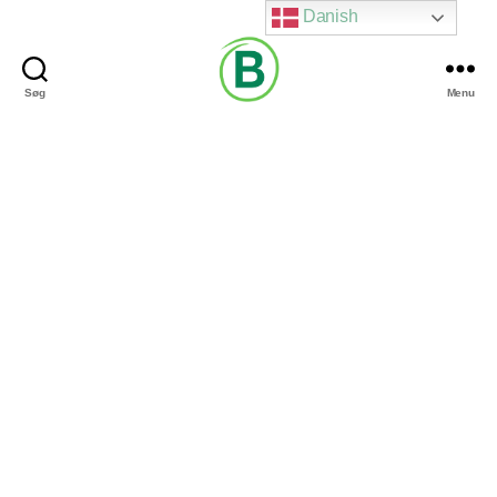
Danish
Søg
Menu
Via
Brændgaard