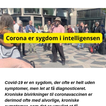
Co
ska
sy
ud
lide
–
og
lide
ud
sy
Covid-19 er en sygdom, der ofte er helt uden
symptomer, men let at få diagnosticeret.
Kroniske bivirkninger til coronavaccinen er
derimod ofte med alvorlige, kroniske