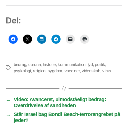
Del:
bedrag
,
corona
,
historie
,
kommunikation
,
lyd
,
politik
,
Tags
psykologi
,
religion
,
sygdom
,
vacciner
,
videnskab
,
virus
←
Video: Avanceret, uimodståeligt bedrag:
Overdrivelse af sandheden
→
Står Israel bag Bondi Beach-terrorangrebet på
jøder?