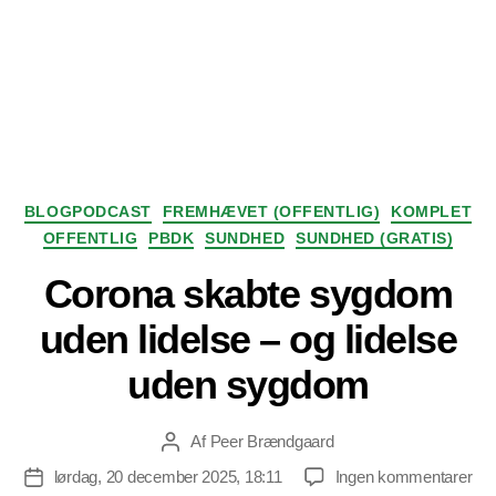
Kategorier
BLOGPODCAST
FREMHÆVET (OFFENTLIG)
KOMPLET
OFFENTLIG
PBDK
SUNDHED
SUNDHED (GRATIS)
Corona skabte sygdom
uden lidelse – og lidelse
uden sygdom
Af
Peer Brændgaard
Indlægsforfatter
til
lørdag, 20 december 2025, 18:11
Ingen kommentarer
Indlægsdato