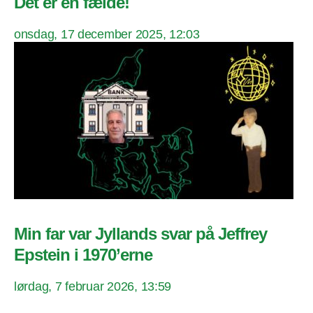
Det er en fælde!
onsdag, 17 december 2025, 12:03
Min far var Jyllands svar på Jeffrey
Epstein i 1970’erne
lørdag, 7 februar 2026, 13:59