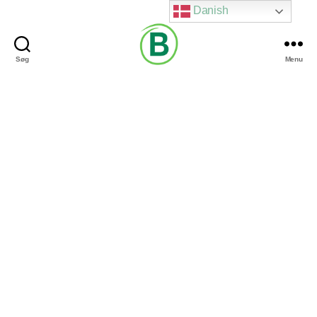
Danish
Søg
Menu
Via
Brændgaard