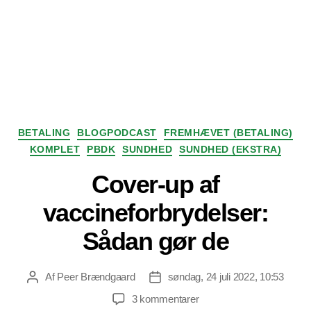
Kategorier
BETALING
BLOGPODCAST
FREMHÆVET (BETALING)
KOMPLET
PBDK
SUNDHED
SUNDHED (EKSTRA)
Cover-up af
vaccineforbrydelser:
Sådan gør de
Af
Peer Brændgaard
søndag, 24 juli 2022, 10:53
Indlægsforfatter
Indlægsdato
til
3 kommentarer