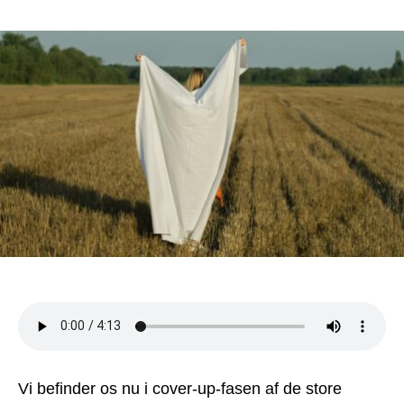
Cover-
up
af
vaccineforbrydelser:
Sådan
gør
de
Vi befinder os nu i cover-up-fasen af de store