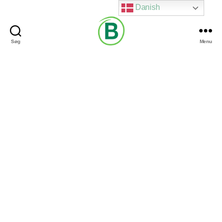
Danish
Søg
Menu
Via
Brændgaard