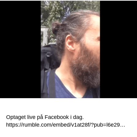
Optaget live på Facebook i dag.
https://rumble.com/embed/v1at28f/?pub=l6e29…