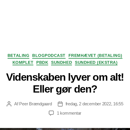
Kategorier
BETALING
BLOGPODCAST
FREMHÆVET (BETALING)
KOMPLET
PBDK
SUNDHED
SUNDHED (EKSTRA)
Videnskaben lyver om alt!
Eller gør den?
Af
Peer Brændgaard
fredag, 2 december 2022, 16:55
Indlægsforfatter
Indlægsdato
til
1 kommentar
Videnskaben
lyver