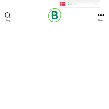
Danish
Søg
Menu
Via
Brændgaard