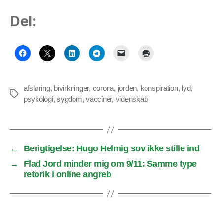
Del:
afsløring
,
bivirkninger
,
corona
,
jorden
,
konspiration
,
lyd
,
Tags
psykologi
,
sygdom
,
vacciner
,
videnskab
←
Berigtigelse: Hugo Helmig sov ikke stille ind
→
Flad Jord minder mig om 9/11: Samme type
retorik i online angreb