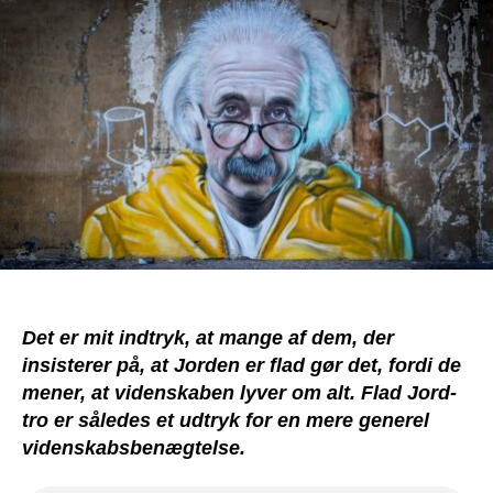
om
alt!
Eller
gør
den?
Det er mit indtryk, at mange af dem, der
insisterer på, at Jorden er flad gør det, fordi de
mener, at videnskaben lyver om alt. Flad Jord-
tro er således et udtryk for en mere generel
videnskabsbenægtelse.