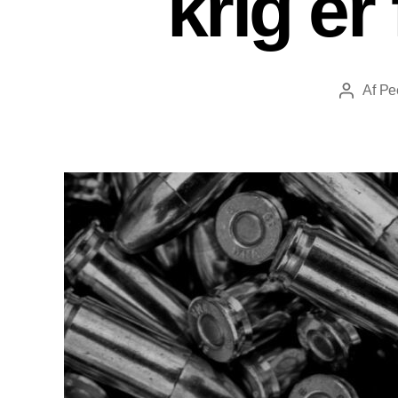
krig er
Af
Pe
Indlægsf