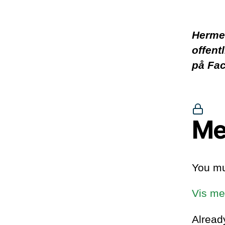
Hermed
offent
på Fa
Me
You mu
Vis me
Alrea