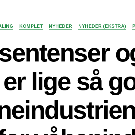
Kategorier
ALING
KOMPLET
NYHEDER
NYHEDER (EKSTRA)
sentenser o
 er lige så go
neindustrie