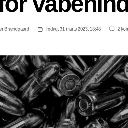
 for våbenin
er Brændgaard
fredag, 31 marts 2023, 18:48
2 ko
orfatter
Indlægsdato