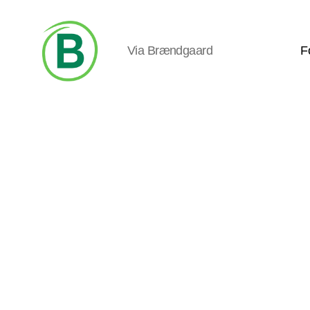
Via Brændgaard
F
Via
Brændgaard