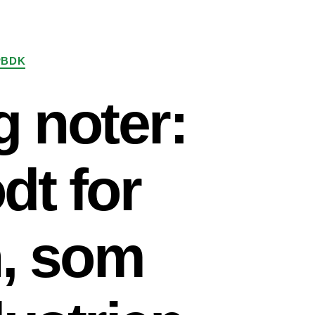
PBDK
g noter:
dt for
n, som