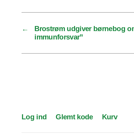
←
Brostrøm udgiver børnebog om
immunforsvar”
Log ind
Glemt kode
Kurv