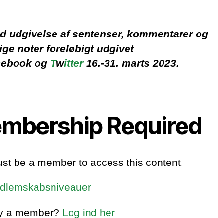
 udgivelse af sentenser, kommentarer og
lige noter foreløbigt udgivet
cebook og
T
w
itter
16.-31. marts 2023.
mbership Required
st be a member to access this content.
dlemskabsniveauer
dy a member?
Log ind her