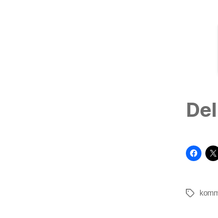
Del
komm
Tags