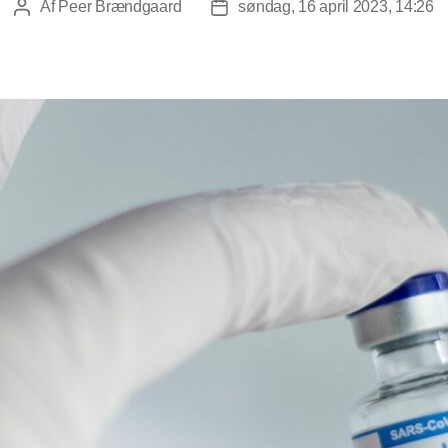
Af
Peer Brændgaard
søndag, 16 april 2023, 14:26
Indlægsforfatter
Indlægsdato