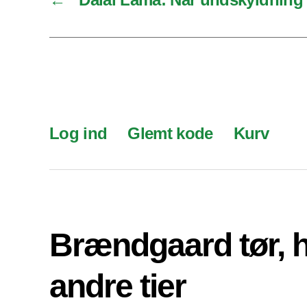
Log ind
Glemt kode
Kurv
Brændgaard tør, 
andre tier