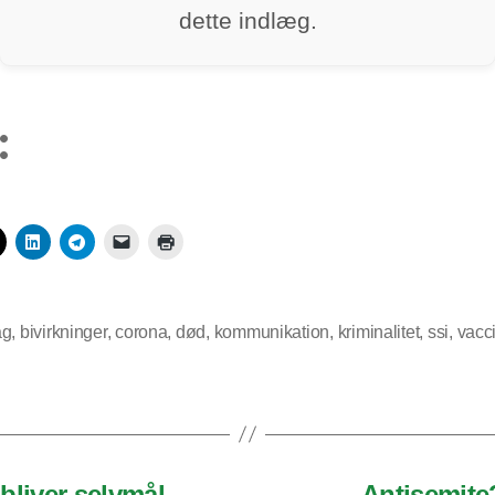
dette indlæg.
:
ag
,
bivirkninger
,
corona
,
død
,
kommunikation
,
kriminalitet
,
ssi
,
vacc
bliver selvmål
Antisemite