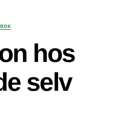
PBDK
ion hos
e selv