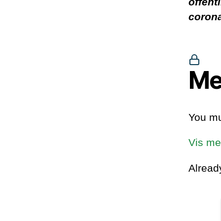
offent
corona
Me
You mu
Vis me
Alrea