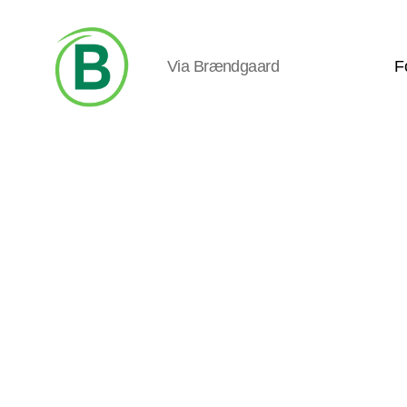
Via Brændgaard
F
Via
Brændgaard