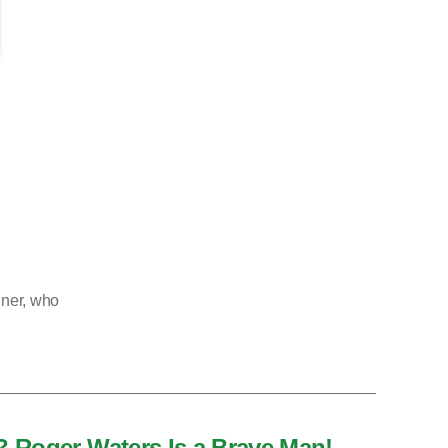
iner
,
who
? Roger Waters Is a Brave Man!
→