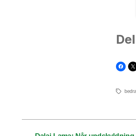
Del
bedr
Tags
←
Dalai Lama: Når undskyldning 