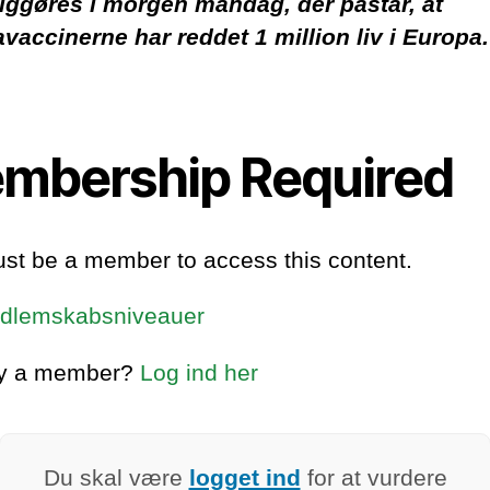
liggøres i morgen mandag, der påstår, at
vaccinerne har reddet 1 million liv i Europa.
mbership Required
st be a member to access this content.
dlemskabsniveauer
dy a member?
Log ind her
Du skal være
logget ind
for at vurdere