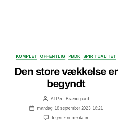
Kategorier
KOMPLET
OFFENTLIG
PBDK
SPIRITUALITET
Den store vækkelse er
begyndt
Af
Peer Brændgaard
Indlægsforfatter
mandag, 18 september 2023, 16:21
Indlægsdato
til
Ingen kommentarer
Den
store