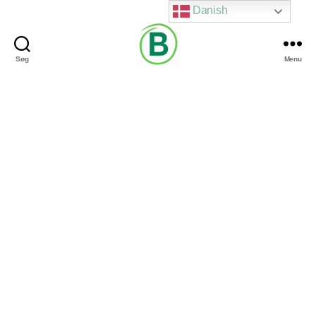
Danish
Søg
Menu
Via
Brændgaard