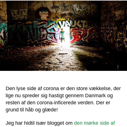
vækkelse
er
begyndt
Den lyse side af corona er den store vækkelse, der
lige nu spreder sig hastigt gennem Danmark og
resten af den corona-inficerede verden. Der er
grund til håb og glæde!
Jeg har hidtil især blogget om
den mørke side af