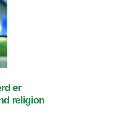
rd er
nd religion