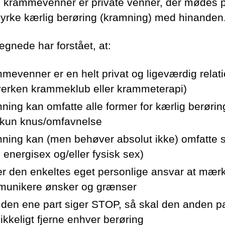
e krammevenner er private venner, der mødes p
 dyrke kærlig berøring (kramning) med hinanden
egnede har forstået, at:
mevenner er en helt privat og ligeværdig relati
verken krammeklub eller krammeterapi)
ning kan omfatte alle former for kærlig berørin
 kun knus/omfavnelse
ning kan (men behøver absolut ikke) omfatte 
. energisex og/eller fysisk sex)
er den enkeltes eget personlige ansvar at mær
unikere ønsker og grænser
 den ene part siger STOP, så skal den anden pa
likkeligt fjerne enhver berøring