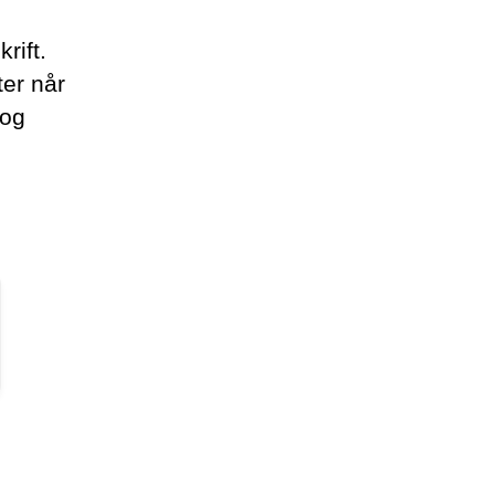
rift.
ter når
 og