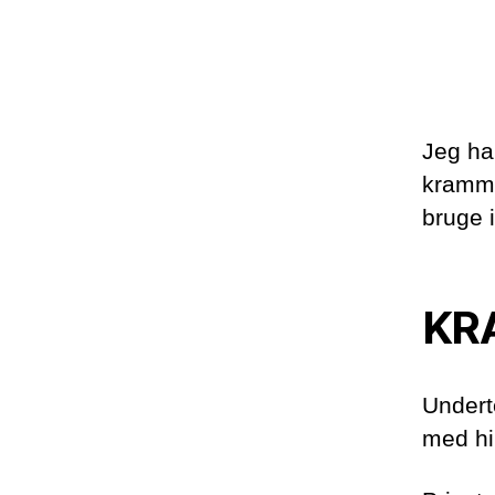
Jeg har
kramme
bruge i
KR
Undert
med hi