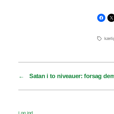
kærl
Tags
←
Satan i to niveauer: forsag d
Log ind