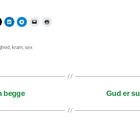
ighed
,
kram
,
sex
em begge
Gud er su