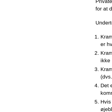
Privat
for at
Undert
Kram
er h
Kram
ikke
Kram
(dvs
Det 
komm
Hvis
øjeb