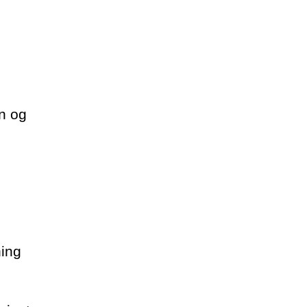
n og
ning