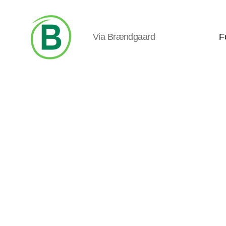
Via Brændgaard
F
Via
Brændgaard