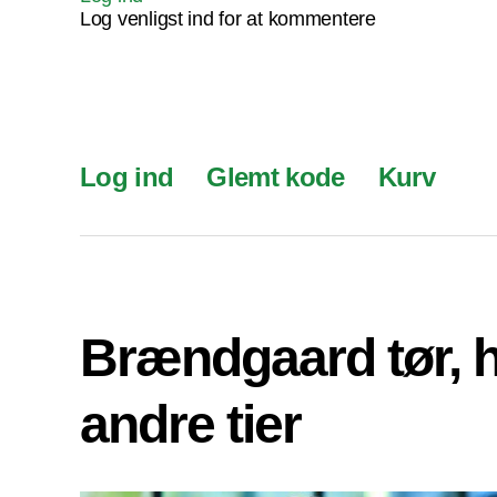
Log venligst ind for at kommentere
Log ind
Glemt kode
Kurv
Brændgaard tør, 
andre tier