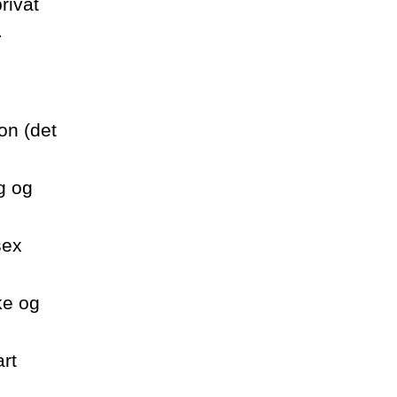
rivat
.
on (det
g og
sex
ke og
rt