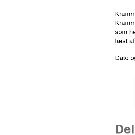
Krammek
Kramme
som he
læst a
Dato o
Del