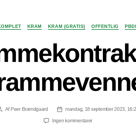
Kategorier
KOMPLET
KRAM
KRAM (GRATIS)
OFFENTLIG
PBD
mmekontrakt
rammevenn
Af
Peer Brændgaard
mandag, 18 september 2023, 16:
Indlægsforfatter
Indlægsdato
til
Ingen kommentarer
Krammekontrakt
for