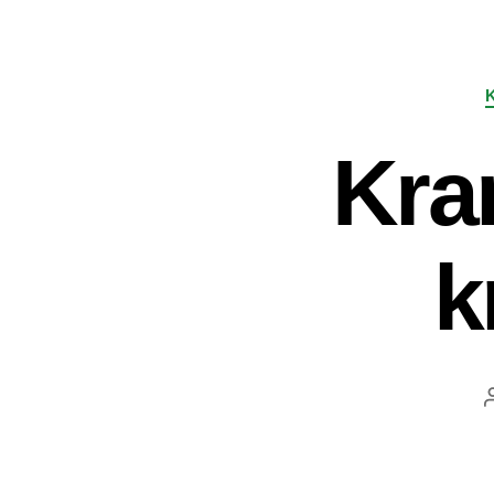
Kra
k