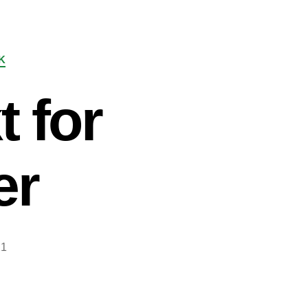
K
 for
er
21