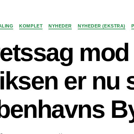
Kategorier
ALING
KOMPLET
NYHEDER
NYHEDER (EKSTRA)
retssag mod
ksen er nu s
benhavns By