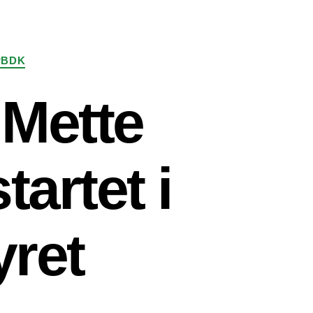
PBDK
 Mette
tartet i
ret