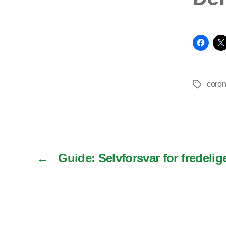
coro
Tags
←
Guide: Selvforsvar for fredeli