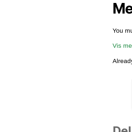
Me
You mu
Vis me
Alrea
Del