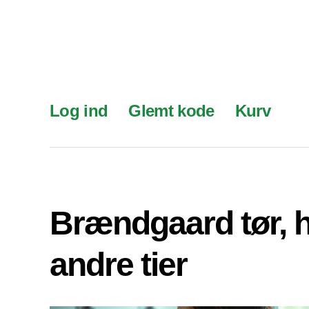
Log ind
Glemt kode
Kurv
Brændgaard tør, 
andre tier