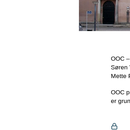
OOC – 
Søren 
Mette 
OOC på
er grun