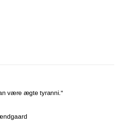
an være ægte tyranni."
rændgaard