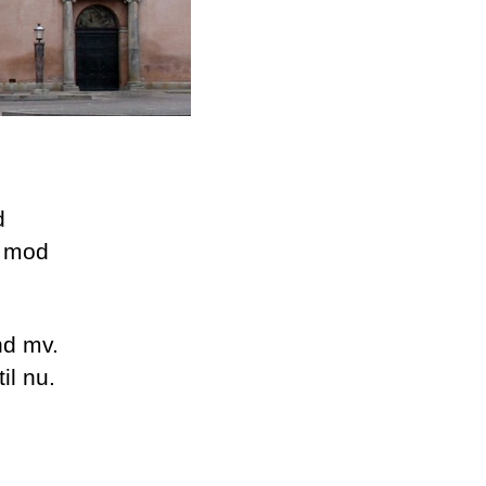
d
g mod
nd mv.
il nu.