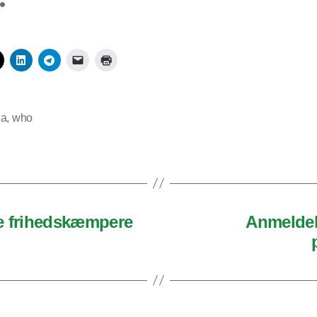
na
,
who
ge frihedskæmpere
Anmeldels