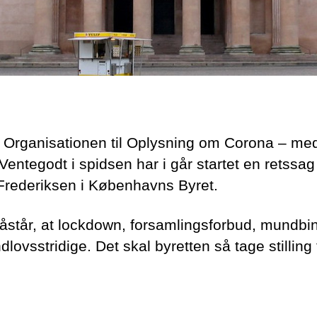
Organisationen til Oplysning om Corona – me
Ventegodt i spidsen har i går startet en retssa
Frederiksen i Københavns Byret.
står, at lockdown, forsamlingsforbud, mundbi
dlovsstridige. Det skal byretten så tage stilling t