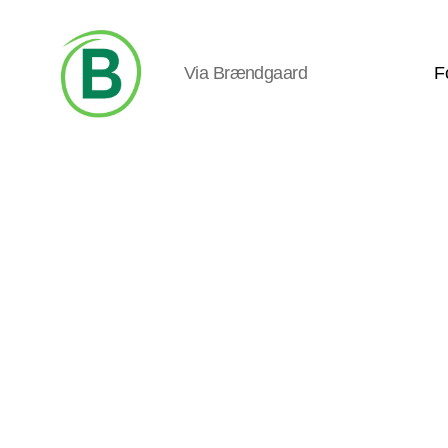
Via Brændgaard
F
Via
Brændgaard