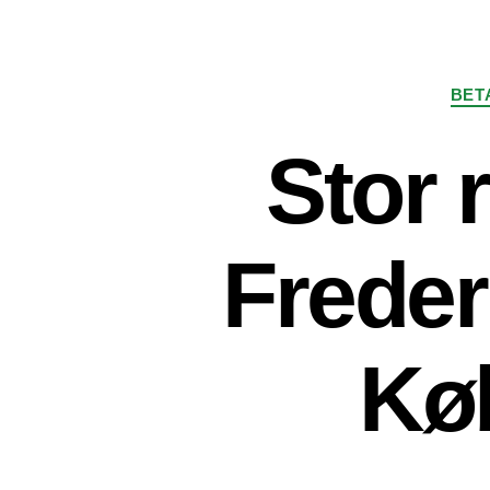
BET
Stor 
Frederi
Kø