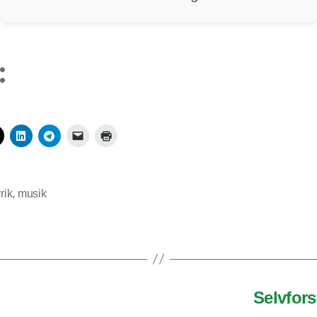
:
yrik
,
musik
Selvfor