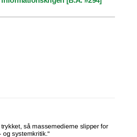
informationskrigen [B.A. #294]
trykket, så massemedierne slipper for
- og systemkritik."