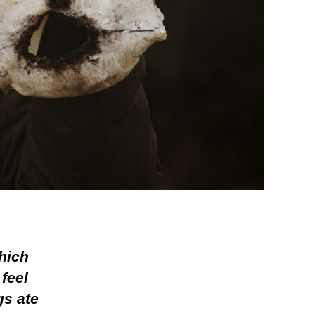
which
 feel
gs ate