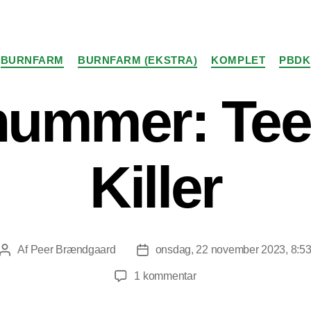
Kategorier
BURNFARM
BURNFARM (EKSTRA)
KOMPLET
PBDK
nummer: Te
Killer
Af
Peer Brændgaard
onsdag, 22 november 2023, 8:5
Indlægsforfatter
Indlægsdato
til
1 kommentar
Nyt
nummer: