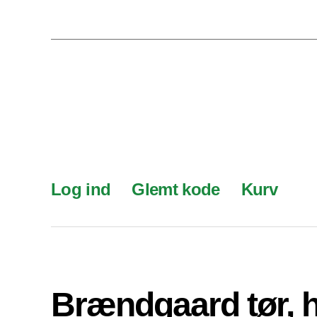
Log ind
Glemt kode
Kurv
Brændgaard tør, 