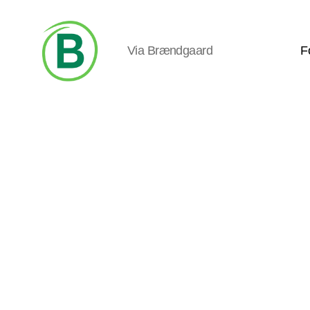
Via Brændgaard
F
Via
Brændgaard