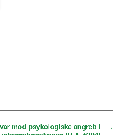
svar mod psykologiske angreb i
→