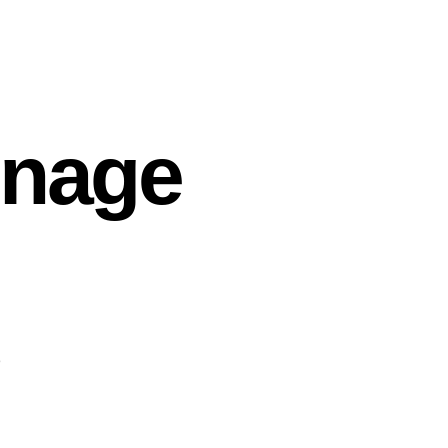
enage
3