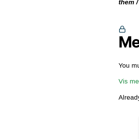
them /
Me
You mu
Vis me
Alrea