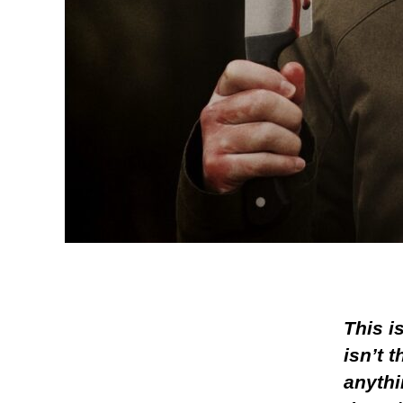
This i
isn’t t
anythi