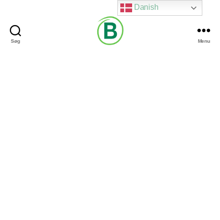
Danish
Søg
Menu
Via
Brændgaard