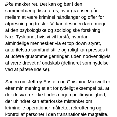
ikke
makker ret. Det kan og bør i den
sammenhæng diskuteres, hvor grænsen går
mellem at være kriminel håndlanger og offer for
afpresning og trusler. Vi kan desuden lære meget
af den psykologiske og sociologiske forskning i
Nazi Tyskland, hvis vi vil forstå, hvordan
almindelige mennesker via et top-down-styret,
autoritetstro samfund stille og roligt kan presses til
at udføre grusomme gerninger, uden nødvendigvis
at være drevet af ondskab (defineret som nydelse
ved at påføre lidelse).
Sagen om Jeffrey Epstein og Ghislaine Maxwell er
efter min mening et alt for tydeligt eksempel på, at
der desværre ikke findes nogen politimyndighed,
der uhindret kan efterforske mistanker om
kriminelle operationer målrettet rekruttering og
kontrol af personer i den transnationale magtelite.