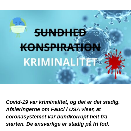
Covid-
19
var
ikke
sundhed,
men
kriminalitet
Covid-19 var kriminalitet, og det er det stadig.
Afsløringerne om Fauci i USA viser, at
coronasystemet var bundkorrupt helt fra
starten. De ansvarlige er stadig på fri fod.