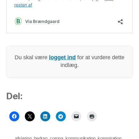
Du skal være
logget ind
for at vurdere dette
indlæg.
Del:
afsløring
,
bedrag
,
corona
,
kommunikation
,
konspiration
,