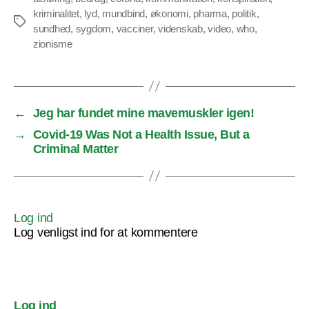
kriminalitet
,
lyd
,
mundbind
,
økonomi
,
pharma
,
politik
,
Tags
sundhed
,
sygdom
,
vacciner
,
videnskab
,
video
,
who
,
zionisme
←
Jeg har fundet mine mavemuskler igen!
→
Covid-19 Was Not a Health Issue, But a
Criminal Matter
Log ind
Log venligst ind for at kommentere
Log ind