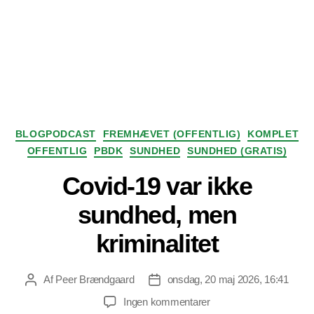
Kategorier
BLOGPODCAST
FREMHÆVET (OFFENTLIG)
KOMPLET
OFFENTLIG
PBDK
SUNDHED
SUNDHED (GRATIS)
Covid-19 var ikke
sundhed, men
kriminalitet
Af
Peer Brændgaard
onsdag, 20 maj 2026, 16:41
Indlægsforfatter
Indlægsdato
til
Ingen kommentarer