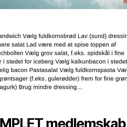
andwich Vælg fuldkornsbrød Lav (sund) dressi
 mere salat Lad være med at spise toppen af
hbollen Vælg grov salat, f.eks. spidskål i fine
r i stedet for iceberg Vælg kalkunbacon i stedet
elig bacon Pastasalat Vælg fuldkornspasta Væ
grøntsager (f.eks. gulerødder) frem for fine grø
. agurk) Brug mindre dressing…
MPLET medlemskab 