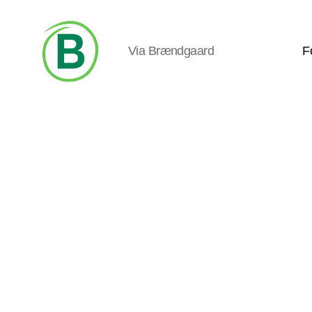
Via Brændgaard
F
Via
Brændgaard