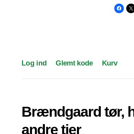
Log ind
Glemt kode
Kurv
Brændgaard tør, 
andre tier