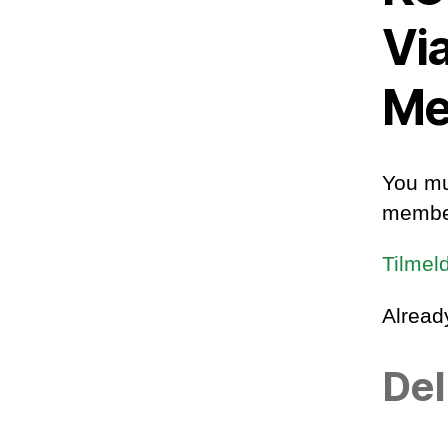
Vi
Me
You mu
member
Tilmel
Alrea
Del