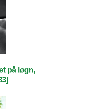
et på løgn,
83]