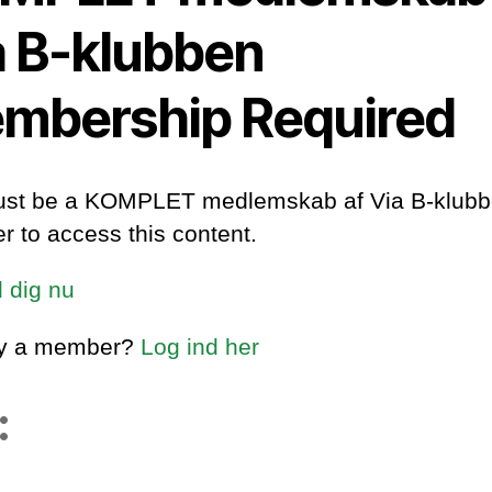
a B-klubben
mbership Required
st be a KOMPLET medlemskab af Via B-klub
 to access this content.
d dig nu
dy a member?
Log ind her
: