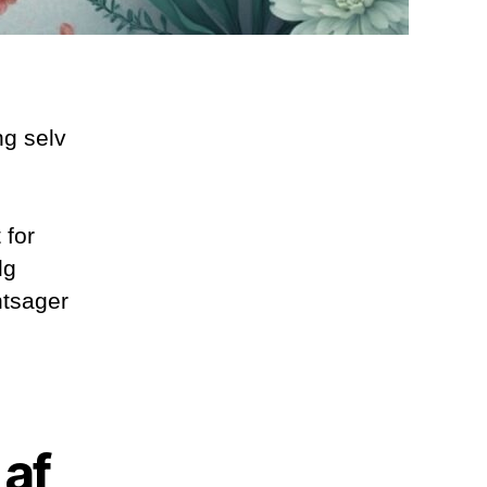
ng selv
 for
lg
ntsager
af