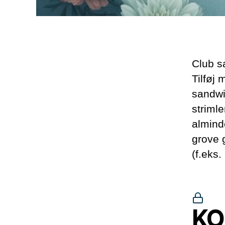
Club s
Tilføj
sandwic
strimle
almind
grove 
(f.eks
KO