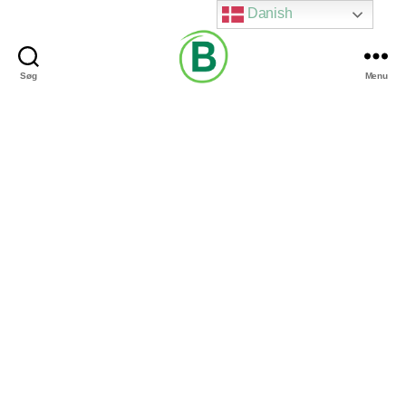
Danish
Søg
Menu
Via
Brændgaard