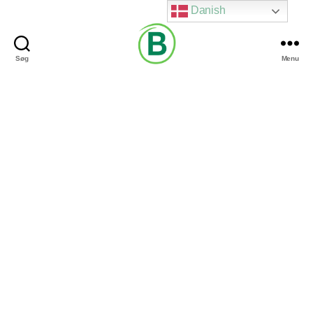
Danish
Søg
Menu
Via
Brændgaard