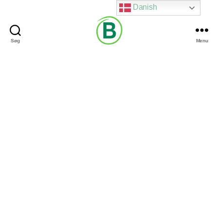
Danish
Søg
Menu
Via
Brændgaard